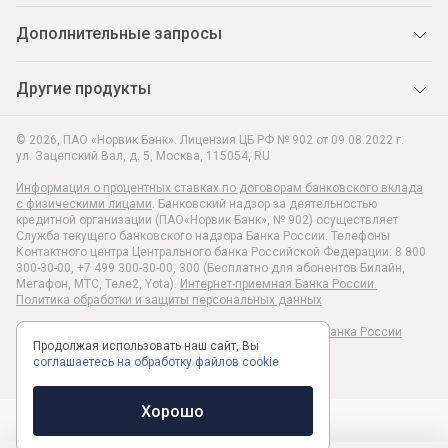
Дополнительные запросы
Другие продукты
© 2026, ПАО «Норвик Банк». Лицензия ЦБ РФ № 902 от 09.08.2022 г.
ул. Зацепский Вал, д. 5
,
Москва
,
115054
,
RU
Информация о процентных ставках по договорам банковского вклада
с физическими лицами
. Банковский надзор за деятельностью
кредитной организации (ПАО«Норвик Банк», № 902) осуществляет
Служба текущего банковского надзора Банка России. Телефоны
Контактного центра Центрального банка Российской Федерации: 8 800
300-30-00, +7 499 300-30-00, 300 (Бесплатно для абонентов Билайн,
Мегафон, МТС, Теле2, Yota).
Интернет-приемная Банка России.
Политика обработки и защиты персональных данных
Раскрытие информации в соответствии c Указанием Банка России
Продолжая использовать наш сайт, Вы
№6496-У
соглашаетесь на обработку файлов cookie
Хорошо