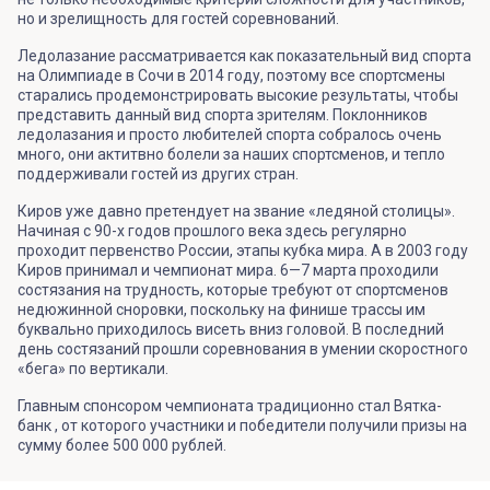
но и зрелищность для гостей соревнований.
Ледолазание рассматривается как показательный вид спорта
на Олимпиаде в Сочи в 2014 году, поэтому все спортсмены
старались продемонстрировать высокие результаты, чтобы
представить данный вид спорта зрителям. Поклонников
ледолазания и просто любителей спорта собралось очень
много, они актитвно болели за наших спортсменов, и тепло
поддерживали гостей из других стран.
Киров уже давно претендует на звание «ледяной столицы».
Начиная с 90-х годов прошлого века здесь регулярно
проходит первенство России, этапы кубка мира. А в 2003 году
Киров принимал и чемпионат мира. 6—7 марта проходили
состязания на трудность, которые требуют от спортсменов
недюжинной сноровки, поскольку на финише трассы им
буквально приходилось висеть вниз головой. В последний
день состязаний прошли соревнования в умении скоростного
«бега» по вертикали.
Главным спонсором чемпионата традиционно стал Вятка-
банк , от которого участники и победители получили призы на
сумму более 500 000 рублей.