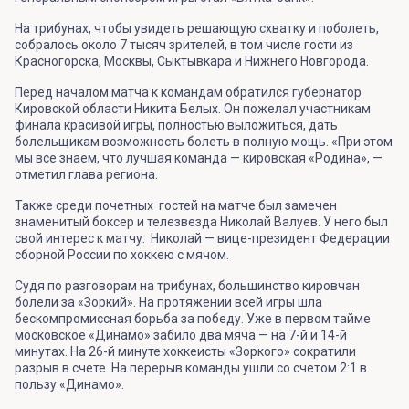
На трибунах, чтобы увидеть решающую схватку и поболеть,
собралось около 7 тысяч зрителей, в том числе гости из
Красногорска, Москвы, Сыктывкара и Нижнего Новгорода.
Перед началом матча к командам обратился губернатор
Кировской области Никита Белых. Он пожелал участникам
финала красивой игры, полностью выложиться, дать
болельщикам возможность болеть в полную мощь. «При этом
мы все знаем, что лучшая команда — кировская «Родина», —
отметил глава региона.
Также среди почетных гостей на матче был замечен
знаменитый боксер и телезвезда Николай Валуев. У него был
свой интерес к матчу: Николай — вице-президент Федерации
сборной России по хоккею с мячом.
Судя по разговорам на трибунах, большинство кировчан
болели за «Зоркий». На протяжении всей игры шла
бескомпромиссная борьба за победу. Уже в первом тайме
московское «Динамо» забило два мяча — на 7-й и 14-й
минутах. На 26-й минуте хоккеисты «Зоркого» сократили
разрыв в счете. На перерыв команды ушли со счетом 2:1 в
пользу «Динамо».