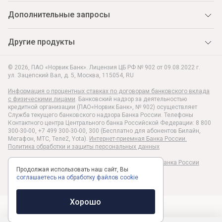
Дополнительные запросы
Другие продукты
© 2026, ПАО «Норвик Банк». Лицензия ЦБ РФ № 902 от 09.08.2022 г.
ул. Зацепский Вал, д. 5
,
Москва
,
115054
,
RU
Информация о процентных ставках по договорам банковского вклада
с физическими лицами
. Банковский надзор за деятельностью
кредитной организации (ПАО«Норвик Банк», № 902) осуществляет
Служба текущего банковского надзора Банка России. Телефоны
Контактного центра Центрального банка Российской Федерации: 8 800
300-30-00, +7 499 300-30-00, 300 (Бесплатно для абонентов Билайн,
Мегафон, МТС, Теле2, Yota).
Интернет-приемная Банка России.
Политика обработки и защиты персональных данных
Раскрытие информации в соответствии c Указанием Банка России
Продолжая использовать наш сайт, Вы
№6496-У
соглашаетесь на обработку файлов cookie
Хорошо