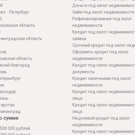
СК
Деньги под залог недвижимос
кт - Петербург
Займ под залог недвижимости
Б
Рефинансирование под залог
сковская область
недвижимости
О
Кредит под залог недвижимос
нинградская область
заявка
Срочный кредит под залог не
ров
Оформить кредит под залог
ровская область
недвижимости
жний Новгород
Кредит под залог недвижимос
рмь
документы
атеринбург
Кредит наличными под залог
чи
недвижимости
аснодар
Кредит под залог недвижимос
зань
лица
тарстан
Кредит под залог недвижимос
лининград
лица
о сумме
Нецелевой кредит под залог
недвижимости
500 000 рублей
Кредит под залог недвижимос