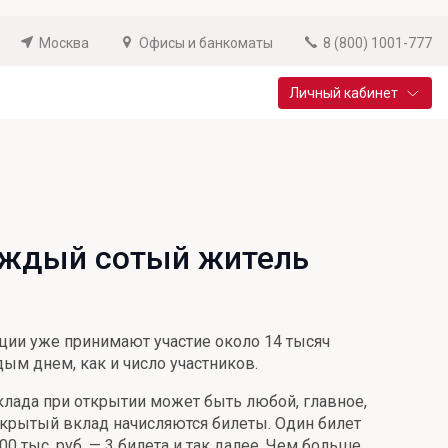
Москва
Офисы и банкоматы
8 (800) 1001-777
Личный кабинет
Специальные предложения
Вклад «Новый старт»
До 14,25% годовых
каждый сотый житель
Подробнее
кции уже принимают участие около 14 тысяч
ым днем, как и число участников.
клада при открытии может быть любой, главное,
ткрытый вклад начисляются билеты. Один билет
00 тыс. руб. — 3 билета и так далее. Чем больше