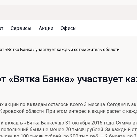
ют
Сервисы
Акции
Офисы
Может быть полезно
Может быть полезно
Может быть полезно
от «Вятка Банка» участвует каждый сотый житель области
Система страхования вкладов
Привилегии для клиентов
Документы
Налогообложение вкладов
Оплата кредита
Уведомление об операциях
т «Вятка Банка» участвует 
Архив вкладов
Реструктуризация
Кешбэк
Документы
Оценка недвижимости
х акции по вкладам осталось всего 3 месяца. Сегодня в а
Подбор новой недвижимости
ировской области. При этом интерес к акции растет с кажд
 вклад в «Вятка Банке» до 31 октября 2015 года. Сумма в
пополнений была не менее 70 тысяч рублей. За каждый о
сяч до 100 тысяч рублей, до 200 тыс. руб. — 2 билета, до 3