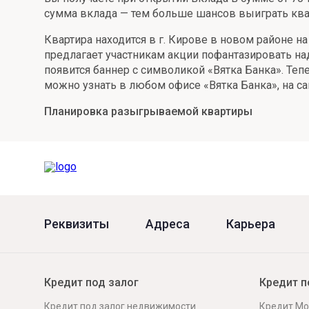
сумма вклада — тем больше шансов выиграть ква
Онлайн
Удаленная идентификация
Квартира находится в г. Кирове в новом районе на
Мобильное приложение
Все вклады
предлагает участникам акции пофантазировать над
появится баннер с символикой «Вятка Банка». Те
Подтверждение согласия через Госуслуги
можно узнать в любом офисе «Вятка Банка», на са
Все сервисы
Планировка разыгрываемой квартиры
Реквизиты
Адреса
Карьера
Кредит под залог
Кредит п
Кредит под залог недвижимости
Кредит Мо