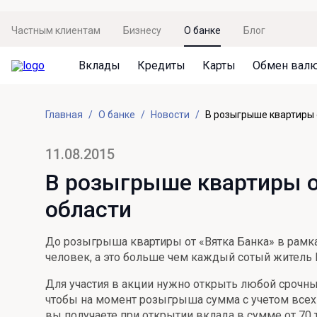
Частным клиентам
Бизнесу
О банке
Блог
Вклады
Кредиты
Карты
Обмен вал
Вклады
Кредиты
Карты
Обмен валют
Сервисы
Акции
Главная
О банке
Новости
В розыгрыше квартиры 
Не упусти момент
Кредит под залог недвижимости
Дебетовая карта с пакетом услуг
Курсы валют
Оплата кредита
Акция «Приведи друга»
Просто вклад
Рефинансирование
Премиальная карта Mir Supreme
Бронирование валюты
Оценка недвижимости
Акция «Ставка на бизнес»
11.08.2015
Накопительный
Кредит на автомобиль
Пенсионная карта
Курсы валют ЦБ
Подбор новой недвижимости
В розыгрыше квартиры о
Пенсионер
Кредит на строительство
Система быстрых платежей
области
Все карты
Отличная стратегия+
Потребительский кредит
СБПей
До розыгрыша квартиры от «Вятка Банка» в рамка
Фиксируй доход
Mir Pay
человек, а это больше чем каждый сотый житель К
Все кредиты
Новый старт
Госуслуги
Для участия в акции нужно открыть любой срочный
чтобы на момент розыгрыша сумма с учетом всех 
Валютный плюс
Регистрация в ЕБС
вы получаете при открытии вклада в сумме от 70 ты