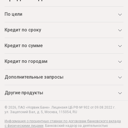
По цели
Кредит по сроку
Кредит по сумме
Кредит по городам
Дополнительные запросы
Другие продукты
© 2026, ПАО «Норвик Банк». Лицензия ЦБ РФ № 902 от 09.08.2022 г.
ул. Зацепский Вал, д. 5
,
Москва
,
115054
,
RU
Информация о процентных ставках по договорам банковского вклада
с физическими лицами
. Банковский надзор за деятельностью