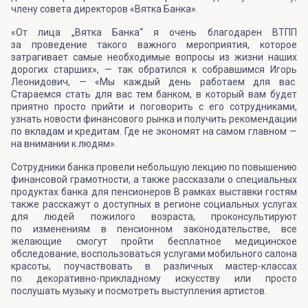
члену совета директоров «Вятка Банка».
«От лица „Вятка Банка“ я очень благодарен ВТПП
за проведение такого важного мероприятия, которое
затрагивает самые необходимые вопросы из жизни наших
дорогих старших», — так обратился к собравшимся Игорь
Леонидович, — «Мы каждый день работаем для вас.
Стараемся стать для вас тем банком, в который вам будет
приятно просто прийти и поговорить с его сотрудниками,
узнать новости финансового рынка и получить рекомендации
по вкладам и кредитам. Где не экономят на самом главном —
на внимании к людям».
Сотрудники банка провели небольшую лекцию по повышению
финансовой грамотности, а также рассказали о специальных
продуктах банка для пенсионеров В рамках выставки гостям
также расскажут о доступных в регионе социальных услугах
для людей пожилого возраста, проконсультируют
по изменениям в пенсионном законодательстве, все
желающие смогут пройти бесплатное медицинское
обследование, воспользоваться услугами мобильного салона
красоты, поучаствовать в различных мастер-классах
по декоративно-прикладному искусству или просто
послушать музыку и посмотреть выступления артистов.