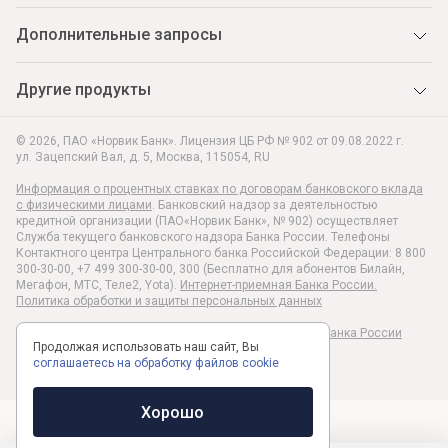
Дополнительные запросы
Другие продукты
© 2026, ПАО «Норвик Банк». Лицензия ЦБ РФ № 902 от 09.08.2022 г.
ул. Зацепский Вал, д. 5
,
Москва
,
115054
,
RU
Информация о процентных ставках по договорам банковского вклада
с физическими лицами
. Банковский надзор за деятельностью
кредитной организации (ПАО«Норвик Банк», № 902) осуществляет
Служба текущего банковского надзора Банка России. Телефоны
Контактного центра Центрального банка Российской Федерации: 8 800
300-30-00, +7 499 300-30-00, 300 (Бесплатно для абонентов Билайн,
Мегафон, МТС, Теле2, Yota).
Интернет-приемная Банка России.
Политика обработки и защиты персональных данных
Раскрытие информации в соответствии c Указанием Банка России
Продолжая использовать наш сайт, Вы
№6496-У
соглашаетесь на обработку файлов cookie
Хорошо