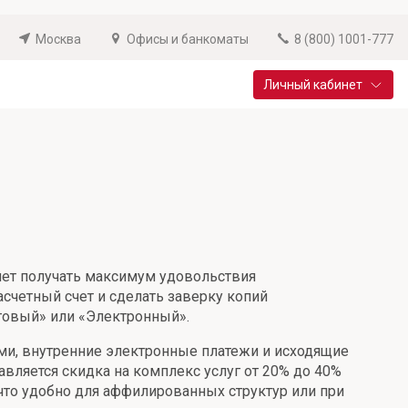
Москва
Офисы и банкоматы
8 (800) 1001-777
Личный кабинет
Специальные предложения
Вклад «Новый старт»
До 14,25% годовых
Подробнее
яет получать максимум удовольствия
асчетный счет и сделать заверку копий
рговый» или «Электронный».
ыми, внутренние электронные платежи и исходящие
вляется скидка на комплекс услуг от 20% до 40%
что удобно для аффилированных структур или при