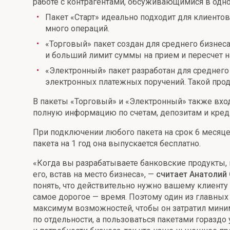
работе с контрагентами, обсуживающимися в одно
Онлайн
Удаленная идентификация
Пакет «Старт» идеально подходит для клиентов
много операций.
Мобильное приложение
Все вклады
«Торговый» пакет создан для среднего бизнес
Подтверждение согласия через Госуслуги
и больший лимит суммы на прием и пересчет н
«Электронный» пакет разработан для среднего и
Все сервисы
электронных платежных поручений. Такой прод
В пакеты «Торговый» и «Электронный» также входи
полную информацию по счетам, депозитам и креди
При подключении любого пакета на срок 6 месяцев
пакета на 1 год она выпускается бесплатно.
«Когда вы разрабатываете банковские продукты, 
его, встав на место бизнеса», —
считает Анатолий
понять, что действительно нужно вашему клиенту
самое дорогое — время. Поэтому один из главных
максимум возможностей, чтобы он затратил миним
по отдельности, а пользоваться пакетами гораздо