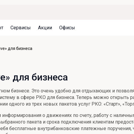
ют
Сервисы
Акции
Офисы
Может быть полезно
Может быть полезно
Может быть полезно
sive» для бизнеса
Система страхования вкладов
Привилегии для клиентов
Документы
Налогообложение вкладов
Оплата кредита
Уведомление об операциях
ive» для бизнеса
Архив вкладов
Реструктуризация
Кешбэк
Документы
тном бизнесе. Это очень удобно для отдыхающих и позвол
Оценка недвижимости
истему в сфере РКО для бизнеса. Теперь можно открыть р
и одного из трех новых пакетов услуг РКО: «Старт», «То
Подбор новой недвижимости
ги информирования о движениях по счету, работу с наличн
выбранного пакета и срока подключения клиентам предоста
себя бесплатные внутрибанковские платежные поручения, 