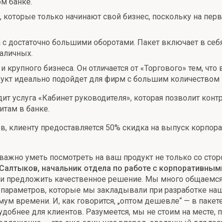
м банке.
, которые только начинают свой бизнес, поскольку на пер
а с достаточно большими оборотами. Пакет включает в се
аличных.
 крупного бизнеса. Он отличается от «Торгового» тем, что
укт идеально подойдет для фирм с большим количеством 
т услуга «Кабинет руководителя», которая позволит конт
там в банке.
, клиенту предоставляется 50% скидка на выпуск корпора
важно уметь посмотреть на ваш продукт не только со стор
 Салтыков, начальник отдела по работе с корпоративным
 и предложить качественное решение. Мы много общаемся 
 параметров, которые мы закладывали при разработке наш
ум времени. И, как говорится, „оптом дешевле“ — в пакет
 удобнее для клиентов. Разумеется, мы не стоим на месте