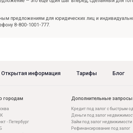
едложение — это еще один шаг вперед, сделанный для того
ным предложениям для юридических лиц и индивидуальн
лефону 8-800-1001-777.
Открытая информация
Тарифы
Блог
о городам
Дополнительные запросы
сква
Кредит под залог с быстрым 
СК
Деньги под залог недвижимос
кт - Петербург
Займ под залог недвижимости
Б
Рефинансирование под залог