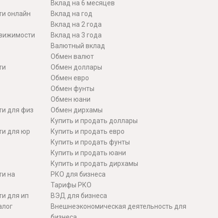
Вклад на 6 месяцев
ти онлайн
Вклад на год
Вклад на 2 года
движимости
Вклад на 3 года
Валютный вклад
Обмен валют
ти
Обмен доллары
Обмен евро
Обмен фунты
Обмен юани
ти для физ
Обмен дирхамы
Купить и продать доллары
ти для юр
Купить и продать евро
Купить и продать фунты
Купить и продать юани
Купить и продать дирхамы
ти на
РКО для бизнеса
Тарифы РКО
и для ип
ВЭД для бизнеса
алог
Внешнеэкономическая деятельность для
бизнеса