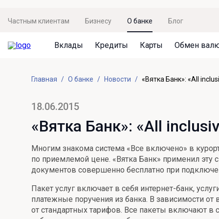
Частным клиентам
Бизнесу
О банке
Блог
Вклады
Кредиты
Карты
Обмен вал
Вклады
Кредиты
Карты
Обмен валют
Сервисы
Акции
Главная
О банке
Новости
«Вятка Банк»: «All inclu
Не упусти момент
Кредит под залог недвижимости
Дебетовая карта с пакетом услуг
Курсы валют
Оплата кредита
Акция «Приведи друга»
Просто вклад
Рефинансирование
Премиальная карта Mir Supreme
Бронирование валюты
Оценка недвижимости
Акция «Ставка на бизнес»
18.06.2015
Накопительный
Кредит на автомобиль
Пенсионная карта
Курсы валют ЦБ
Подбор новой недвижимости
«Вятка Банк»: «All inclus
Пенсионер
Кредит на строительство
Система быстрых платежей
Все карты
Многим знакома система «Все включено» в курор
Отличная стратегия+
Потребительский кредит
СБПей
по приемлемой цене. «Вятка Банк» применил эту с
документов совершенно бесплатно при подключени
Фиксируй доход
Mir Pay
Все кредиты
Пакет услуг включает в себя интернет-банк, услу
Новый старт
Госуслуги
платежные поручения из банка. В зависимости от 
от стандартных тарифов. Все пакеты включают в 
Валютный плюс
Регистрация в ЕБС