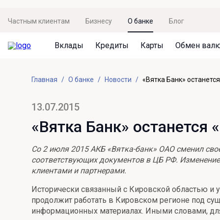
Частным клиентам
Бизнесу
О банке
Блог
Вклады
Кредиты
Карты
Обмен вал
Вклады
Кредиты
Карты
Обмен валют
Сервисы
Акции
Главная
О банке
Новости
«Вятка Банк» останетс
Не упусти момент
Кредит под залог недвижимости
Дебетовая карта с пакетом услуг
Курсы валют
Оплата кредита
Акция «Приведи друга»
Просто вклад
Рефинансирование
Премиальная карта Mir Supreme
Бронирование валюты
Оценка недвижимости
Акция «Ставка на бизнес»
13.07.2015
Накопительный
Кредит на автомобиль
Пенсионная карта
Курсы валют ЦБ
Подбор новой недвижимости
«Вятка Банк» останется 
Пенсионер
Кредит на строительство
Система быстрых платежей
Все карты
Со 2 июля 2015 АКБ «Вятка-банк» ОАО сменил св
Отличная стратегия+
Потребительский кредит
СБПей
соответствующих документов в ЦБ РФ. Изменение 
клиентами и партнерами.
Фиксируй доход
Mir Pay
Все кредиты
Исторически связанный с Кировской областью и у
Новый старт
Госуслуги
продолжит работать в Кировском регионе под сущ
информационных материалах. Иными словами, для 
Валютный плюс
Регистрация в ЕБС