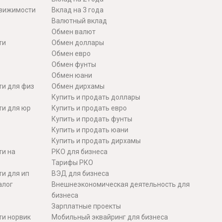
движимости
Вклад на 3 года
Валютный вклад
Обмен валют
ти
Обмен доллары
Обмен евро
Обмен фунты
Обмен юани
ти для физ
Обмен дирхамы
Купить и продать доллары
ти для юр
Купить и продать евро
Купить и продать фунты
Купить и продать юани
Купить и продать дирхамы
ти на
РКО для бизнеса
Тарифы РКО
и для ип
ВЭД для бизнеса
алог
Внешнеэкономическая деятельность для
бизнеса
Зарплатные проекты
ти норвик
Мобильный эквайринг для бизнеса