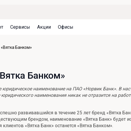
ют
Сервисы
Акции
Офисы
Может быть полезно
Может быть полезно
Может быть полезно
я «Вятка Банком»
Система страхования вкладов
Привилегии для клиентов
Документы
Налогообложение вкладов
Оплата кредита
Уведомление об операциях
«Вятка Банком»
Архив вкладов
Реструктуризация
Кешбэк
Документы
ое юридическое наименование на ПАО «Норвик Банк». В на
Оценка недвижимости
юридического наименования никак не отразится на работе
Подбор новой недвижимости
спешно развивавшийся в течение 25 лет бренд «Вятка Банк
ествующим брендом, наименование «Вятка Банк» будет исп
клиентов «Вятка Банк» останется «Вятка Банком».