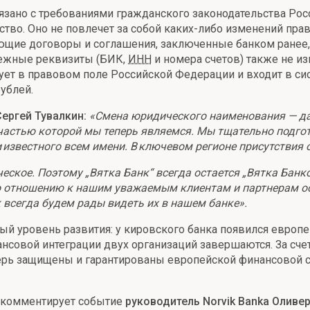
зано с требованиями гражданского законодательства Росс
ство. Оно не повлечет за собой каких-либо изменений пра
вующие договоры и соглашения, заключенные банком ранее
тежные реквизиты (БИК,
ИНН
и номера счетов) также не из
ует в правовом поле Российской Федерации и входит в си
ублей.
ергей Тувалкин:
«Смена юридического наименования — да
астью которой мы теперь являемся. Мы тщательно подгото
 известного всем имени. В ключевом регионе присутствия 
еское. Поэтому „Вятка Банк“ всегда остается „Вятка Банк
по отношению к нашим уважаемым клиентам и партнерам ос
 всегда будем рады видеть их в нашем банке».
й уровень развития: у кировского банка появился европей
нсовой интеграции двух организаций завершаются. За сче
еперь защищены и гарантированы европейской финансовой 
— комментирует событие
руководитель Norvik Banka Оливе