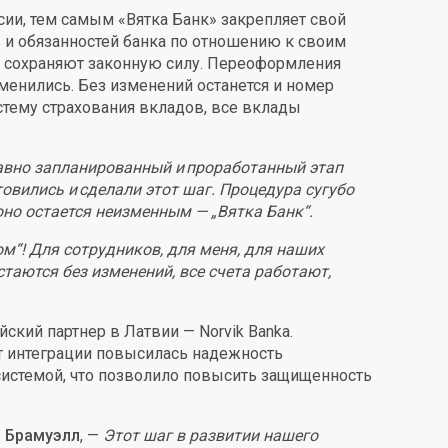
ии, тем самым «Вятка Банк» закрепляет свой
в и обязанностей банка по отношению к своим
, сохраняют законную силу. Переоформления
менились. Без изменений останется и номер
стему страхования вкладов, все вклады
вно запланированный и проработанный этап
вились и сделали этот шаг. Процедура сугубо
оно остается неизменным — „Вятка Банк“.
ом“! Для сотрудников, для меня, для наших
таются без изменений, все счета работают,
ский партнер в Латвии — Norvik Banka.
т интеграции повысилась надежность
системой, что позволило повысить защищенность
р Брамуэлл
, —
Этот шаг в развитии нашего