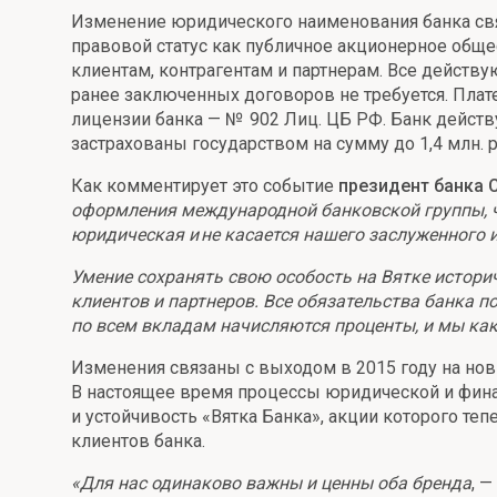
Изменение юридического наименования банка свя
Онлайн
Удаленная идентификация
правовой статус как публичное акционерное обще
клиентам, контрагентам и партнерам. Все дейст
Мобильное приложение
Все вклады
ранее заключенных договоров не требуется. Пла
Подтверждение согласия через Госуслуги
лицензии банка — № 902 Лиц. ЦБ РФ. Банк действ
застрахованы государством на сумму до 1,4 млн. р
Все сервисы
Как комментирует это событие
президент банка С
оформления международной банковской группы, ч
юридическая и не касается нашего заслуженного и
Умение сохранять свою особость на Вятке историч
клиентов и партнеров. Все обязательства банка 
по всем вкладам начисляются проценты, и мы как
Изменения связаны с выходом в 2015 году на новы
В настоящее время процессы юридической и фина
и устойчивость «Вятка Банка», акции которого т
клиентов банка.
«Для нас одинаково важны и ценны оба бренда
, 