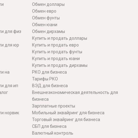
ти
Обмен доллары
Обмен евро
Обмен фунты
Обмен юани
ти для физ
Обмен дирхамы
Купить и продать доллары
ти для юр
Купить и продать евро
Купить и продать фунты
Купить и продать юани
Купить и продать дирхамы
ти на
РКО для бизнеса
Тарифы РКО
и для ип
ВЭД для бизнеса
алог
Внешнеэкономическая деятельность для
бизнеса
Зарплатные проекты
ти норвик
Мобильный эквайринг для бизнеса
Торговый эквайринг для бизнеса
СБП для бизнеса
Валютный контроль