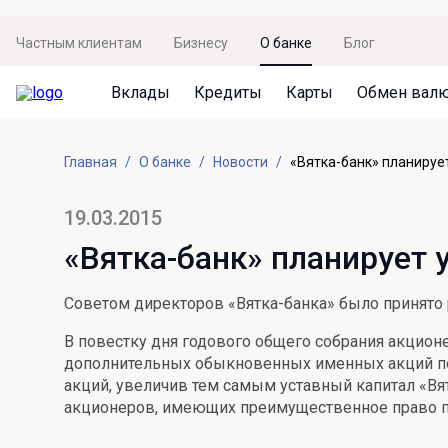
Частным клиентам
Бизнесу
О банке
Блог
Вклады
Кредиты
Карты
Обмен вал
Вклады
Кредиты
Карты
Обмен валют
Сервисы
Акции
Главная
О банке
Новости
«Вятка-банк» планирует
Не упусти момент
Кредит под залог недвижимости
Дебетовая карта с пакетом услуг
Курсы валют
Оплата кредита
Акция «Приведи друга»
Просто вклад
Рефинансирование
Премиальная карта Mir Supreme
Бронирование валюты
Оценка недвижимости
Акция «Ставка на бизнес»
19.03.2015
Накопительный
Кредит на автомобиль
Пенсионная карта
Курсы валют ЦБ
Подбор новой недвижимости
«Вятка-банк» планирует 
Пенсионер
Кредит на строительство
Система быстрых платежей
Все карты
Советом директоров «Вятка-банка» было принято р
Отличная стратегия+
Потребительский кредит
СБПей
В повестку дня годового общего собрания акцион
Фиксируй доход
Mir Pay
дополнительных обыкновенных именных акций по 
Все кредиты
акций, увеличив тем самым уставный капитал «Вятк
Новый старт
Госуслуги
акционеров, имеющих преимущественное право при
Валютный плюс
Регистрация в ЕБС