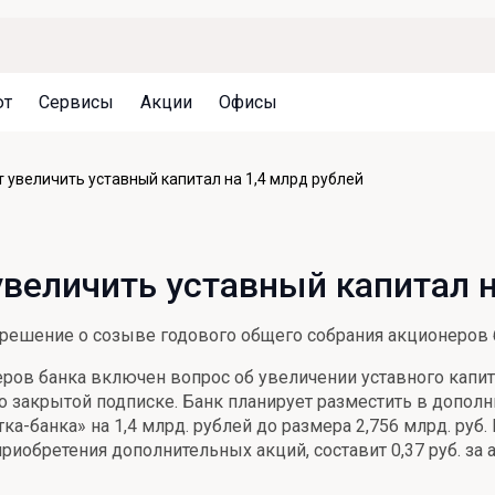
ют
Сервисы
Акции
Офисы
Может быть полезно
Может быть полезно
Может быть полезно
 увеличить уставный капитал на 1,4 млрд рублей
Система страхования вкладов
Привилегии для клиентов
Документы
Налогообложение вкладов
Оплата кредита
Уведомление об операциях
увеличить уставный капитал н
Архив вкладов
Реструктуризация
Кешбэк
Документы
ешение о созыве годового общего собрания акционеров ба
Оценка недвижимости
еров банка включен вопрос об увеличении уставного капи
Подбор новой недвижимости
закрытой подписке. Банк планирует разместить в дополн
а-банка» на 1,4 млрд. рублей до размера 2,756 млрд. руб.
обретения дополнительных акций, составит 0,37 руб. за 