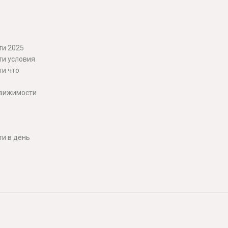
ти 2025
ти условия
ти что
движимости
и в день