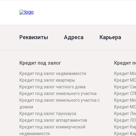
Онлайн
Удаленная идентификация
Мобильное приложение
Все вклады
Подтверждение согласия через Госуслуги
Реквизиты
Адреса
Карьера
Все сервисы
Кредит под залог
Кредит п
Кредит под залог недвижимости
Кредит Мо
Кредит под залог квартиры
Кредит М
Кредит под залог частного дома
Кредит Сан
Кредит под залог земельного участка
Кредит СП
Кредит под залог земельного участка с
Кредит Мо
домом
Кредит М
Кредит под залог таунхауса
Кредит Ле
Кредит под залог аппартаментов
Кредит ЛО
Кредит под залог коммерческой
Кредит Ки
недвижимости
Кредит Ки