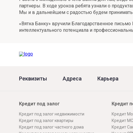
партнеры. В ходе уроков ребята узнали о продукт
Онлайн
Удаленная идентификация
Мы и в дальнейшем с радостью будем принимать у
Мобильное приложение
Все вклады
«Вятка Банку» вручили Благодарственное письмо 
интеллектуального потенциала и профессиональн
Подтверждение согласия через Госуслуги
Все сервисы
Реквизиты
Адреса
Карьера
Кредит под залог
Кредит п
Кредит под залог недвижимости
Кредит Мо
Кредит под залог квартиры
Кредит М
Кредит под залог частного дома
Кредит Сан