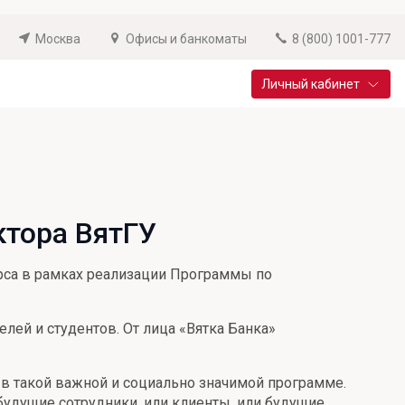
Москва
Офисы и банкоматы
8 (800) 1001-777
Личный кабинет
Специальные предложения
Вклад «Новый старт»
До 14,25% годовых
ктора ВятГУ
Подробнее
рса в рамках реализации Программы по
лей и студентов. От лица «Вятка Банка»
 в такой важной и социально значимой программе.
будущие сотрудники, или клиенты, или будущие