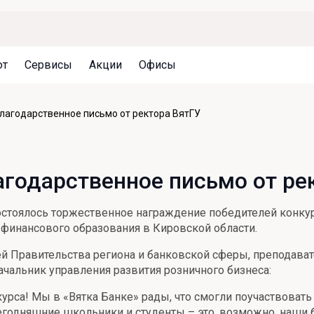
ют
Сервисы
Акции
Офисы
Может быть полезно
Может быть полезно
Может быть полезно
благодарственное письмо от ректора ВятГУ
Система страхования вкладов
Привилегии для клиентов
Документы
Налогообложение вкладов
Оплата кредита
Уведомление об операциях
агодарственное письмо от ре
Архив вкладов
Реструктуризация
Кешбэк
Документы
состоялось торжественное награждение победителей конку
Оценка недвижимости
финансового образования в Кировской области.
Подбор новой недвижимости
й Правительства региона и банковской сферы, преподавате
ачальник управления развития розничного бизнеса:
урса! Мы в «Вятка Банке» рады, что смогли поучаствовать
егодняшние школьники и студенты – это, возможно, наши 