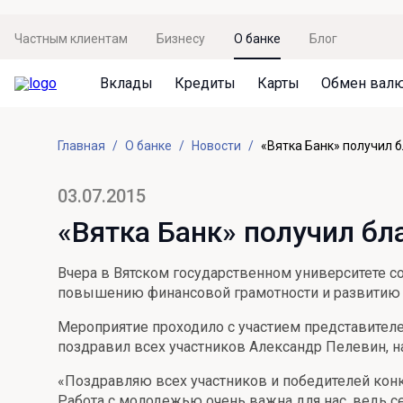
Частным клиентам
Бизнесу
О банке
Блог
Вклады
Кредиты
Карты
Обмен вал
Вклады
Кредиты
Карты
Обмен валют
Сервисы
Акции
Главная
О банке
Новости
«Вятка Банк» получил 
Не упусти момент
Кредит под залог недвижимости
Дебетовая карта с пакетом услуг
Курсы валют
Оплата кредита
Акция «Приведи друга»
Просто вклад
Рефинансирование
Премиальная карта Mir Supreme
Бронирование валюты
Оценка недвижимости
Акция «Ставка на бизнес»
03.07.2015
Накопительный
Кредит на автомобиль
Пенсионная карта
Курсы валют ЦБ
Подбор новой недвижимости
«Вятка Банк» получил бл
Пенсионер
Кредит на строительство
Система быстрых платежей
Все карты
Вчера в Вятском государственном университете 
Отличная стратегия+
Потребительский кредит
СБПей
повышению финансовой грамотности и развитию 
Фиксируй доход
Mir Pay
Мероприятие проходило с участием представителе
Все кредиты
поздравил всех участников Александр Пелевин, н
Новый старт
Госуслуги
«Поздравляю всех участников и победителей конк
Валютный плюс
Регистрация в ЕБС
Работа с молодежью очень важна для нас, ведь с