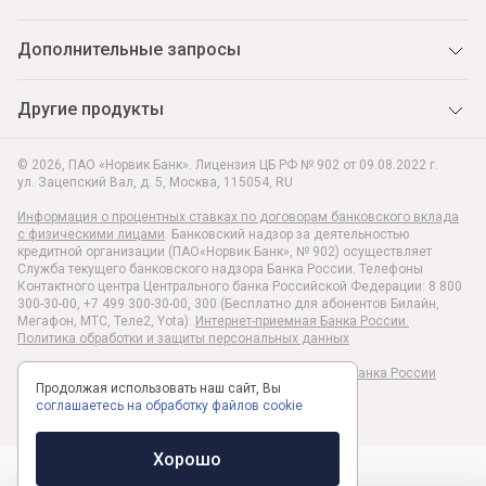
Дополнительные запросы
Другие продукты
© 2026, ПАО «Норвик Банк». Лицензия ЦБ РФ № 902 от 09.08.2022 г.
ул. Зацепский Вал, д. 5
,
Москва
,
115054
,
RU
Информация о процентных ставках по договорам банковского вклада
с физическими лицами
. Банковский надзор за деятельностью
кредитной организации (ПАО«Норвик Банк», № 902) осуществляет
Служба текущего банковского надзора Банка России. Телефоны
Контактного центра Центрального банка Российской Федерации: 8 800
300-30-00, +7 499 300-30-00, 300 (Бесплатно для абонентов Билайн,
Мегафон, МТС, Теле2, Yota).
Интернет-приемная Банка России.
Политика обработки и защиты персональных данных
Раскрытие информации в соответствии c Указанием Банка России
Продолжая использовать наш сайт, Вы
№6496-У
соглашаетесь на обработку файлов cookie
Хорошо