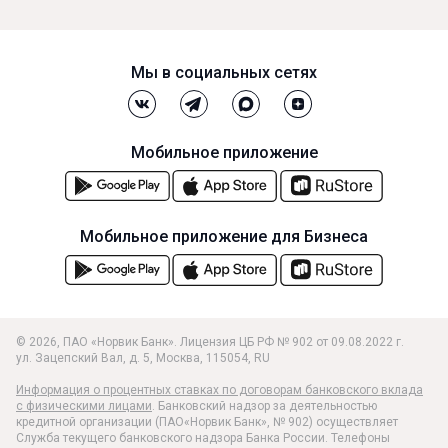
Мы в социальных сетях
Мобильное приложение
Мобильное приложение для Бизнеса
© 2026, ПАО «Норвик Банк». Лицензия ЦБ РФ № 902 от 09.08.2022 г.
ул. Зацепский Вал, д. 5
,
Москва
,
115054
,
RU
Информация о процентных ставках по договорам банковского вклада
с физическими лицами
. Банковский надзор за деятельностью
кредитной организации (ПАО«Норвик Банк», № 902) осуществляет
Служба текущего банковского надзора Банка России. Телефоны