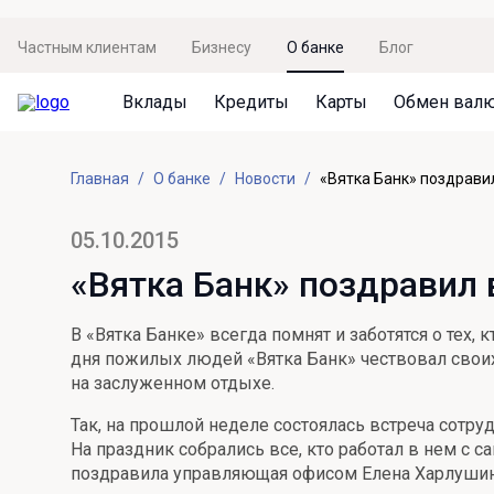
Частным клиентам
Бизнесу
О банке
Блог
Вклады
Кредиты
Карты
Обмен вал
Вклады
Кредиты
Карты
Обмен валют
Сервисы
Акции
Главная
О банке
Новости
«Вятка Банк» поздрави
Не упусти момент
Кредит под залог недвижимости
Дебетовая карта с пакетом услуг
Курсы валют
Оплата кредита
Акция «Приведи друга»
Просто вклад
Рефинансирование
Премиальная карта Mir Supreme
Бронирование валюты
Оценка недвижимости
Акция «Ставка на бизнес»
05.10.2015
Накопительный
Кредит на автомобиль
Пенсионная карта
Курсы валют ЦБ
Подбор новой недвижимости
«Вятка Банк» поздравил 
Пенсионер
Кредит на строительство
Система быстрых платежей
Все карты
В «Вятка Банке» всегда помнят и заботятся о тех,
Отличная стратегия+
Потребительский кредит
СБПей
дня пожилых людей «Вятка Банк» чествовал своих
на заслуженном отдыхе.
Фиксируй доход
Mir Pay
Все кредиты
Так, на прошлой неделе состоялась встреча сотру
Новый старт
Госуслуги
На праздник собрались все, кто работал в нем с с
поздравила управляющая офисом Елена Харлушин
Валютный плюс
Регистрация в ЕБС