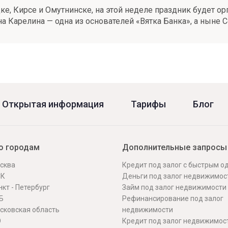
, Кирсе и Омутнинске, на этой неделе праздник будет орг
 Карелина — одна из основателей «Вятка Банка», а ныне С
Открытая информация
Тарифы
Блог
о городам
Дополнительные запросы
сква
Кредит под залог с быстрым 
СК
Деньги под залог недвижимос
кт - Петербург
Займ под залог недвижимости
Б
Рефинансирование под залог
сковская область
недвижимости
О
Кредит под залог недвижимос