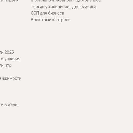
ти норвик
Мобильный эквайринг для бизнеса
Торговый эквайринг для бизнеса
СБП для бизнеса
Валютный контроль
ти 2025
ти условия
ти что
движимости
и в день