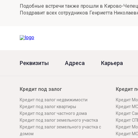
Подобные встречи также прошли в Кирово-Чепецке
Онлайн
Удаленная идентификация
Поздравит всех сотрудников Генриетта Николаевна
Мобильное приложение
Все вклады
Подтверждение согласия через Госуслуги
Все сервисы
Реквизиты
Адреса
Карьера
Кредит под залог
Кредит п
Кредит под залог недвижимости
Кредит Мо
Кредит под залог квартиры
Кредит М
Кредит под залог частного дома
Кредит Сан
Кредит под залог земельного участка
Кредит СП
Кредит под залог земельного участка с
Кредит Мо
домом
Кредит М