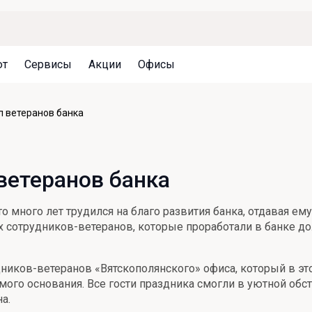
ют
Сервисы
Акции
Офисы
Может быть полезно
Может быть полезно
Может быть полезно
л ветеранов банка
Система страхования вкладов
Привилегии для клиентов
Документы
Налогообложение вкладов
Оплата кредита
Уведомление об операциях
ветеранов банка
Архив вкладов
Реструктуризация
Кешбэк
Документы
 кто много лет трудился на благо развития банка, отдавая 
Оценка недвижимости
 сотрудников-ветеранов, которые проработали в банке дол
Подбор новой недвижимости
дников-ветеранов «Вятскополянского» офиса, который в эт
амого основания. Все гости праздника смогли в уютной обс
а.