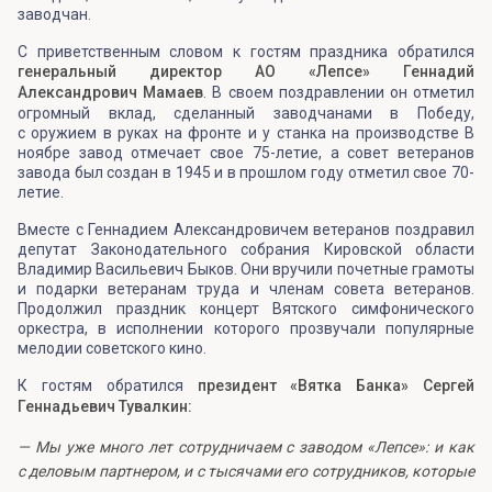
заводчан.
С приветственным словом к гостям праздника обратился
генеральный директор АО «Лепсе» Геннадий
Александрович Мамаев
. В своем поздравлении он отметил
огромный вклад, сделанный заводчанами в Победу,
с оружием в руках на фронте и у станка на производстве В
ноябре завод отмечает свое 75-летие, а совет ветеранов
завода был создан в 1945 и в прошлом году отметил свое 70-
летие.
Вместе с Геннадием Александровичем ветеранов поздравил
депутат Законодательного собрания Кировской области
Владимир Васильевич Быков. Они вручили почетные грамоты
и подарки ветеранам труда и членам совета ветеранов.
Продолжил праздник концерт Вятского симфонического
оркестра, в исполнении которого прозвучали популярные
мелодии советского кино.
К гостям обратился
президент «Вятка Банка» Сергей
Геннадьевич Тувалкин:
—
Мы уже много лет сотрудничаем с заводом «Лепсе»: и как
с деловым партнером, и с тысячами его сотрудников, которые