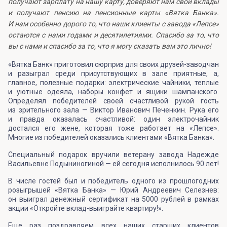
получают зарплату на нашу карту, доверяют нам свои вклады
и получают пенсию на пенсионные карты «Вятка Банка».
И нам особенно дорого то, что наши клиенты с завода «Лепсе»
остаются с нами годами и десятилетиями. Спасибо за то, что
вы с нами и спасибо за то, что я могу сказать вам это лично!
«Вятка Банк» приготовил сюрприз для своих друзей-заводчан
и разыграл среди присутствующих в зале приятные, а,
главное, полезные подарки: электрические чайники, теплые
и уютные одеяла, наборы конфет и ящики шампанского.
Определял победителей своей счастливой рукой гость
из зрительного зала — Виктор Иванович Печенкин. Рука его
и правда оказалась счастливой: один электрочайник
достался его жене, которая тоже работает на «Лепсе».
Многие из победителей оказались клиентами «Вятка Банка».
Специальный подарок вручили ветерану завода Надежде
Васильевне Подыниногиной — ей сегодня исполнилось 90 лет!
В числе гостей был и победитель одного из прошлогодних
розыгрышей «Вятка Банка» — Юрий Андреевич Селезнев:
он выиграл денежный сертификат на 5000 рублей в рамках
акции «Откройте вклад-выиграйте квартиру!».
Еще раз поздравляем всех наших старших клиентов