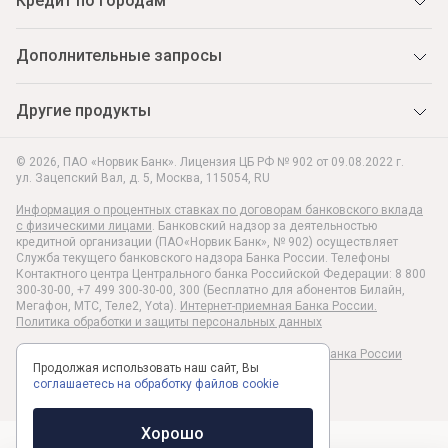
Кредит по городам
Дополнительные запросы
Другие продукты
© 2026, ПАО «Норвик Банк». Лицензия ЦБ РФ № 902 от 09.08.2022 г.
ул. Зацепский Вал, д. 5
,
Москва
,
115054
,
RU
Информация о процентных ставках по договорам банковского вклада
с физическими лицами
. Банковский надзор за деятельностью
кредитной организации (ПАО«Норвик Банк», № 902) осуществляет
Служба текущего банковского надзора Банка России. Телефоны
Контактного центра Центрального банка Российской Федерации: 8 800
300-30-00, +7 499 300-30-00, 300 (Бесплатно для абонентов Билайн,
Мегафон, МТС, Теле2, Yota).
Интернет-приемная Банка России.
Политика обработки и защиты персональных данных
Раскрытие информации в соответствии c Указанием Банка России
Продолжая использовать наш сайт, Вы
№6496-У
соглашаетесь на обработку файлов cookie
Хорошо