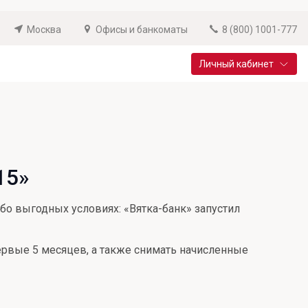
Москва
Офисы и банкоматы
8 (800) 1001-777
Личный кабинет
Специальные предложения
Вклад «Новый старт»
До 14,25% годовых
15»
Подробнее
бо выгодных условиях: «Вятка-банк» запустил
ервые 5 месяцев, а также снимать начисленные