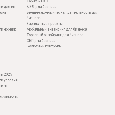
Тарифы РКО
и для ип
ВЭД для бизнеса
алог
Внешнеэкономическая деятельность для
бизнеса
Зарплатные проекты
ти норвик
Мобильный эквайринг для бизнеса
Торговый эквайринг для бизнеса
СБП для бизнеса
Валютный контроль
ти 2025
ти условия
ти что
движимости