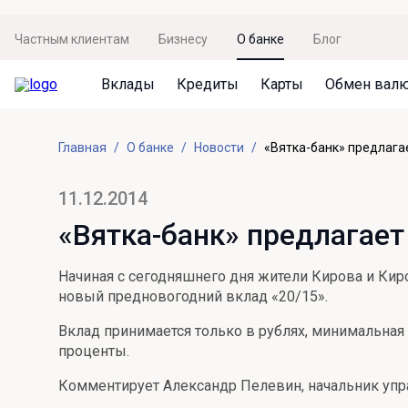
Частным клиентам
Бизнесу
О банке
Блог
Вклады
Кредиты
Карты
Обмен вал
Вклады
Кредиты
Карты
Обмен валют
Сервисы
Акции
Главная
О банке
Новости
«Вятка-банк» предлага
Не упусти момент
Кредит под залог недвижимости
Дебетовая карта с пакетом услуг
Курсы валют
Оплата кредита
Акция «Приведи друга»
Просто вклад
Рефинансирование
Премиальная карта Mir Supreme
Бронирование валюты
Оценка недвижимости
Акция «Ставка на бизнес»
11.12.2014
Накопительный
Кредит на автомобиль
Пенсионная карта
Курсы валют ЦБ
Подбор новой недвижимости
«Вятка-банк» предлагае
Пенсионер
Кредит на строительство
Система быстрых платежей
Все карты
Начиная с сегодняшнего дня жители Кирова и Киро
Отличная стратегия+
Потребительский кредит
СБПей
новый предновогодний вклад «20/15».
Фиксируй доход
Mir Pay
Вклад принимается только в рублях, минимальная
Все кредиты
проценты.
Новый старт
Госуслуги
Комментирует Александр Пелевин, начальник упра
Валютный плюс
Регистрация в ЕБС