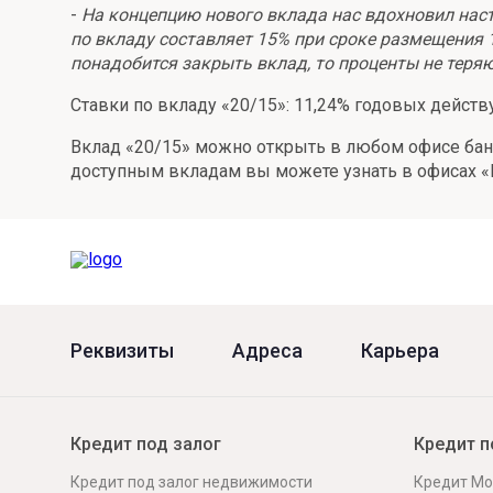
-
На концепцию нового вклада нас вдохновил нас
Онлайн
Удаленная идентификация
по вкладу составляет 15% при сроке размещения 1
понадобится закрыть вклад, то проценты не теряю
Мобильное приложение
Все вклады
Ставки по вкладу «20/15»: 11,24% годовых действу
Подтверждение согласия через Госуслуги
Вклад «20/15» можно открыть в любом офисе бан
Все сервисы
доступным вкладам вы можете узнать в офисах «Вя
Реквизиты
Адреса
Карьера
Кредит под залог
Кредит п
Кредит под залог недвижимости
Кредит Мо