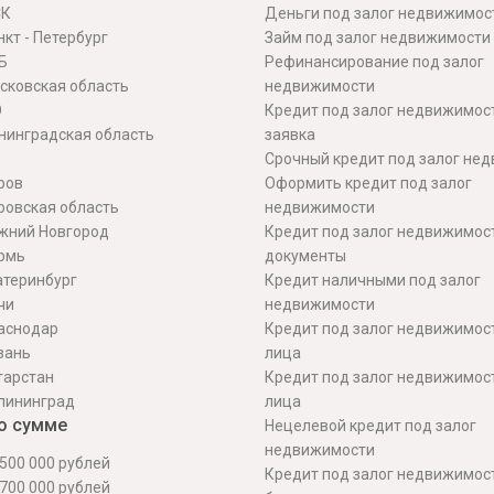
СК
Деньги под залог недвижимос
кт - Петербург
Займ под залог недвижимости
Б
Рефинансирование под залог
сковская область
недвижимости
О
Кредит под залог недвижимос
нинградская область
заявка
Срочный кредит под залог не
ров
Оформить кредит под залог
ровская область
недвижимости
жний Новгород
Кредит под залог недвижимос
рмь
документы
атеринбург
Кредит наличными под залог
чи
недвижимости
аснодар
Кредит под залог недвижимос
зань
лица
тарстан
Кредит под залог недвижимос
лининград
лица
о сумме
Нецелевой кредит под залог
недвижимости
500 000 рублей
Кредит под залог недвижимос
700 000 рублей