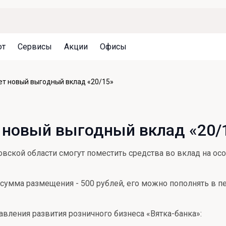
ют
Сервисы
Акции
Офисы
Может быть полезно
Может быть полезно
Может быть полезно
ет новый выгодный вклад «20/15»
Система страхования вкладов
Привилегии для клиентов
Документы
Налогообложение вкладов
Оплата кредита
Уведомление об операциях
т новый выгодный вклад «20/
Архив вкладов
Реструктуризация
Кешбэк
Документы
вской области смогут поместить средства во вклад на осо
Оценка недвижимости
Подбор новой недвижимости
 сумма размещения - 500 рублей, его можно пополнять в п
вления развития розничного бизнеса «Вятка-банка»: