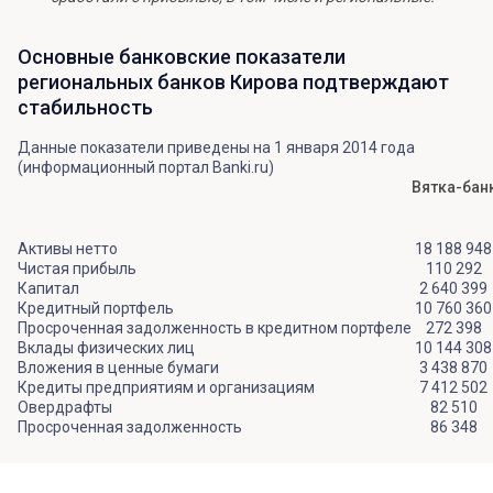
Основные банковские показатели
региональных банков Кирова подтверждают
стабильность
Данные показатели приведены на 1 января 2014 года
(информационный портал Banki.ru)
Вятка-бан
Активы нетто
18 188 948
Чистая прибыль
110 292
Капитал
2 640 399
Кредитный портфель
10 760 360
Просроченная задолженность в кредитном портфеле
272 398
Вклады физических лиц
10 144 308
Вложения в ценные бумаги
3 438 870
Кредиты предприятиям и организациям
7 412 502
Овердрафты
82 510
Просроченная задолженность
86 348