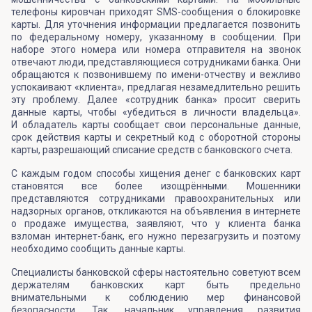
телефоны кировчан приходят SMS-сообщения о блокировке
карты. Для уточнения информации предлагается позвонить
по федеральному номеру, указанному в сообщении. При
наборе этого номера или номера отправителя на звонок
отвечают люди, представляющиеся сотрудниками банка. Они
обращаются к позвонившему по имени-отчеству и вежливо
успокаивают «клиента», предлагая незамедлительно решить
эту проблему. Далее «сотрудник банка» просит сверить
данные карты, чтобы «убедиться в личности владельца».
И обладатель карты сообщает свои персональные данные,
срок действия карты и секретный код с оборотной стороны
карты, разрешающий списание средств с банковского счета.
С каждым годом способы хищения денег с банковских карт
становятся все более изощрёнными. Мошенники
представляются сотрудниками правоохранительных или
надзорных органов, откликаются на объявления в интернете
о продаже имущества, заявляют, что у клиента банка
взломан интернет-банк, его нужно перезагрузить и поэтому
необходимо сообщить данные карты.
Специалисты банковской сферы настоятельно советуют всем
держателям банковских карт быть предельно
внимательными к соблюдению мер финансовой
безопасности. Так, начальник управления развития