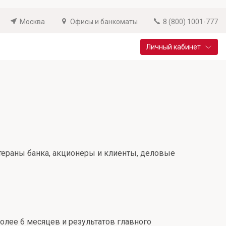
Москва
Офисы и банкоматы
8 (800) 1001-777
Личный кабинет
Специальные предложения
Вклад «Новый старт»
До 14,25% годовых
Подробнее
етераны банка, акционеры и клиенты, деловые
олее 6 месяцев и результатов главного