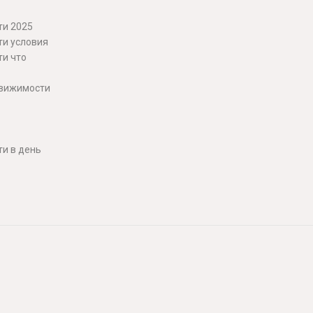
ти 2025
ти условия
ти что
движимости
и в день