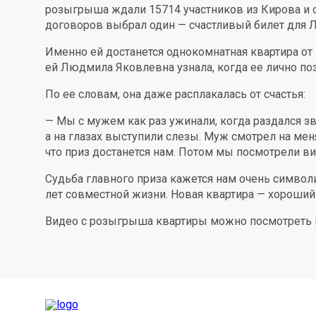
розыгрыша ждали 15714 участников из Кирова и о
Онлайн
Удаленная идентификация
договоров выбрал один — счастливый билет для 
Мобильное приложение
Все вклады
Именно ей достанется однокомнатная квартира от «
ей Людмила Яковлевна узнала, когда ее лично по
Подтверждение согласия через Госуслуги
По ее словам, она даже расплакалась от счастья:
Все сервисы
— Мы с мужем как раз ужинали, когда раздался зв
а на глазах выступили слезы. Муж смотрел на меня
что приз достанется нам. Потом мы посмотрели ви
Судьба главного приза кажется нам очень символи
лет совместной жизни. Новая квартира — хороший
Видео с розыгрыша квартиры можно посмотреть н