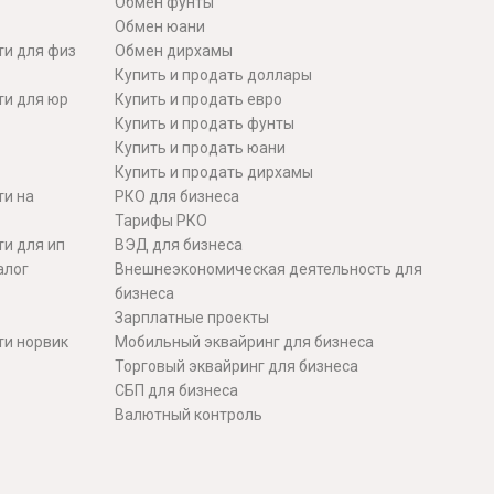
Обмен фунты
Обмен юани
ти для физ
Обмен дирхамы
Купить и продать доллары
ти для юр
Купить и продать евро
Купить и продать фунты
Купить и продать юани
Купить и продать дирхамы
ти на
РКО для бизнеса
Тарифы РКО
и для ип
ВЭД для бизнеса
алог
Внешнеэкономическая деятельность для
бизнеса
Зарплатные проекты
ти норвик
Мобильный эквайринг для бизнеса
Торговый эквайринг для бизнеса
СБП для бизнеса
Валютный контроль