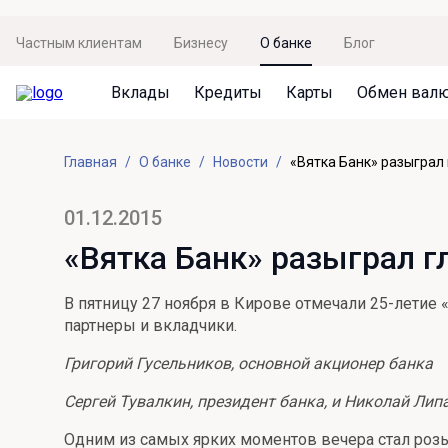
Частным клиентам
Бизнесу
О банке
Блог
Вклады
Кредиты
Карты
Обмен вал
Вклады
Кредиты
Карты
Обмен валют
Сервисы
Акции
Главная
О банке
Новости
«Вятка Банк» разыграл 
Не упусти момент
Кредит под залог недвижимости
Дебетовая карта с пакетом услуг
Курсы валют
Оплата кредита
Акция «Приведи друга»
Просто вклад
Рефинансирование
Премиальная карта Mir Supreme
Бронирование валюты
Оценка недвижимости
Акция «Ставка на бизнес»
01.12.2015
Накопительный
Кредит на автомобиль
Пенсионная карта
Курсы валют ЦБ
Подбор новой недвижимости
«Вятка Банк» разыграл г
Пенсионер
Кредит на строительство
Система быстрых платежей
Все карты
В пятницу 27 ноября в Кирове отмечали 25-летие 
Отличная стратегия+
Потребительский кредит
СБПей
партнеры и вкладчики.
Фиксируй доход
Mir Pay
Григорий Гусельников, основной акционер банка
Все кредиты
Новый старт
Госуслуги
Сергей Тувалкин, президент банка, и Николай Лип
Валютный плюс
Регистрация в ЕБС
Одним из самых ярких моментов вечера стал розы