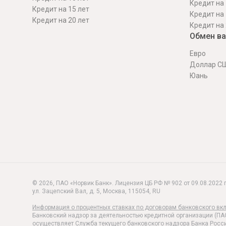
Кредит на 
Кредит на 15 лет
Кредит на 
Кредит на 20 лет
Кредит на 
Обмен в
Евро
Доллар С
Юань
© 2026, ПАО «Норвик Банк». Лицензия ЦБ РФ № 902 от 09.08.2022 г
ул. Зацепский Вал, д. 5
,
Москва
,
115054
,
RU
Информация о процентных ставках по договорам банковского вк
Банковский надзор за деятельностью кредитной организации (ПА
осуществляет Служба текущего банковского надзора Банка Росси