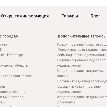
Открытая информация
Тарифы
Блог
о городам
Дополнительные запросы
сква
Кредит под залог с быстрым 
СК
Деньги под залог недвижимос
кт - Петербург
Займ под залог недвижимости
Б
Рефинансирование под залог
сковская область
недвижимости
О
Кредит под залог недвижимос
нинградская область
заявка
Срочный кредит под залог не
ров
Оформить кредит под залог
ровская область
недвижимости
жний Новгород
Кредит под залог недвижимос
рмь
документы