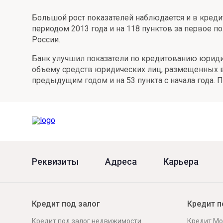
Онлайн
Удаленная идентификация
Большой рост показателей наблюдается и в кредит
периодом 2013 года и на 118 пунктов за первое по
Мобильное приложение
Все вклады
России.
Подтверждение согласия через Госуслуги
Банк улучшил показатели по кредитованию юридичес
объему средств юридических лиц, размещенных в б
Все сервисы
предыдущим годом и на 53 пункта с начала года. 
Реквизиты
Адреса
Карьера
Кредит под залог
Кредит п
Кредит под залог недвижимости
Кредит Мо