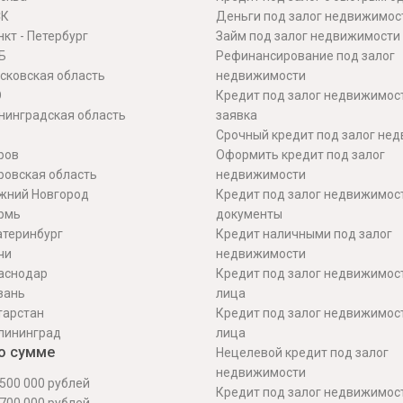
СК
Деньги под залог недвижимос
кт - Петербург
Займ под залог недвижимости
Б
Рефинансирование под залог
сковская область
недвижимости
О
Кредит под залог недвижимос
нинградская область
заявка
Срочный кредит под залог не
ров
Оформить кредит под залог
ровская область
недвижимости
жний Новгород
Кредит под залог недвижимос
рмь
документы
атеринбург
Кредит наличными под залог
чи
недвижимости
аснодар
Кредит под залог недвижимос
зань
лица
тарстан
Кредит под залог недвижимос
лининград
лица
о сумме
Нецелевой кредит под залог
недвижимости
500 000 рублей
Кредит под залог недвижимос