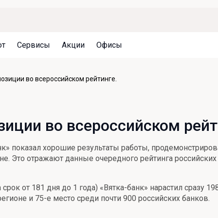
ют
Сервисы
Акции
Офисы
Может быть полезно
Может быть полезно
Может быть полезно
позиции во всероссийском рейтинге.
Система страхования вкладов
Привилегии для клиентов
Документы
Налогообложение вкладов
Оплата кредита
Уведомление об операциях
зиции во всероссийском рейт
Архив вкладов
Реструктуризация
Кешбэк
Документы
анк» показал хорошие результаты работы, продемонстриров
Оценка недвижимости
вне. Это отражают данные очередного рейтинга российск
Подбор новой недвижимости
 срок от 181 дня до 1 года) «Вятка-банк» нарастил сразу 
егионе и 75-е место среди почти 900 российских банков.