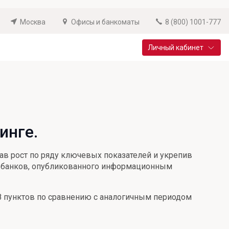
Москва
Офисы и банкоматы
8 (800) 1001-777
Личный кабинет
Специальные предложения
Вклад «Новый старт»
До 14,25% годовых
инге.
Подробнее
ав рост по ряду ключевых показателей и укрепив
их банков, опубликованного информационным
198 пунктов по сравнению с аналогичным периодом