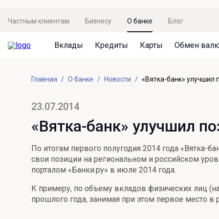
Частным клиентам
Бизнесу
О банке
Блог
Вклады
Кредиты
Карты
Обмен вал
Вклады
Кредиты
Карты
Обмен валют
Сервисы
Акции
Главная
О банке
Новости
«Вятка-банк» улучшил 
Не упусти момент
Кредит под залог недвижимости
Дебетовая карта с пакетом услуг
Курсы валют
Оплата кредита
Акция «Приведи друга»
Просто вклад
Рефинансирование
Премиальная карта Mir Supreme
Бронирование валюты
Оценка недвижимости
Акция «Ставка на бизнес»
23.07.2014
Накопительный
Кредит на автомобиль
Пенсионная карта
Курсы валют ЦБ
Подбор новой недвижимости
«Вятка-банк» улучшил по
Пенсионер
Кредит на строительство
Система быстрых платежей
Все карты
По итогам первого полугодия 2014 года «Вятка-б
Отличная стратегия+
Потребительский кредит
СБПей
свои позиции на региональном и российском уро
порталом «Банки.ру» в июле 2014 года.
Фиксируй доход
Mir Pay
Все кредиты
К примеру, по объему вкладов физических лиц (на
Новый старт
Госуслуги
прошлого года, занимая при этом первое место в р
Валютный плюс
Регистрация в ЕБС