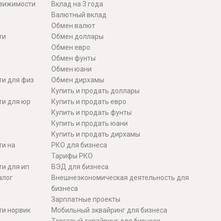
движимости
Вклад на 3 года
Валютный вклад
Обмен валют
ти
Обмен доллары
Обмен евро
Обмен фунты
Обмен юани
ти для физ
Обмен дирхамы
Купить и продать доллары
ти для юр
Купить и продать евро
Купить и продать фунты
Купить и продать юани
Купить и продать дирхамы
ти на
РКО для бизнеса
Тарифы РКО
и для ип
ВЭД для бизнеса
алог
Внешнеэкономическая деятельность для
бизнеса
Зарплатные проекты
ти норвик
Мобильный эквайринг для бизнеса