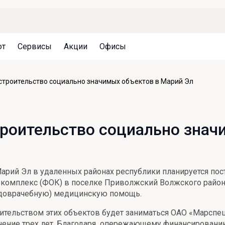
ют
Сервисы
Акции
Офисы
Может быть полезно
Может быть полезно
Может быть полезно
 строительство социально значимых объектов в Марий Эл
Система страхования вкладов
Привилегии для клиентов
Документы
Налогообложение вкладов
Оплата кредита
Уведомление об операциях
троительство социально зна
Архив вкладов
Реструктуризация
Кешбэк
Документы
Оценка недвижимости
арий Эл в удаленных районах республики планируется по
Подбор новой недвижимости
 комплекс (ФОК) в поселке Приволжский Волжского райо
(доврачебную) медицинскую помощь.
тельством этих объектов будет заниматься ОАО «Марспец
ечение трех лет. Благодаря опережающему финансированию