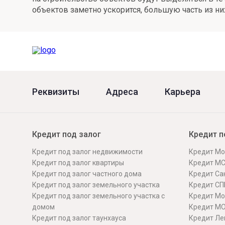
объектов заметно ускорится, большую часть из них
Онлайн
Удаленная идентификация
Мобильное приложение
Все вклады
Подтверждение согласия через Госуслуги
Все сервисы
Реквизиты
Адреса
Карьера
Кредит под залог
Кредит п
Кредит под залог недвижимости
Кредит Мо
Кредит под залог квартиры
Кредит М
Кредит под залог частного дома
Кредит Сан
Кредит под залог земельного участка
Кредит СП
Кредит под залог земельного участка с
Кредит Мо
домом
Кредит М
Кредит под залог таунхауса
Кредит Ле