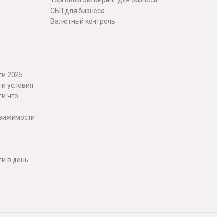
Торговый эквайринг для бизнеса
СБП для бизнеса
Валютный контроль
ти 2025
ти условия
ти что
движимости
и в день