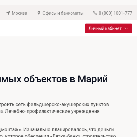
Москва
Офисы и банкоматы
8 (800) 1001-777
Личный кабинет
Специальные предложения
Вклад «Новый старт»
До 14,25% годовых
чимых объектов в Марий
Подробнее
строить сеть фельдшерско-акушерских пунктов
на. Лечебно-профилактические учреждения
монтаж». Изначально планировалось, что деньги
, которое обеспечил «Вятка-банк», строительство