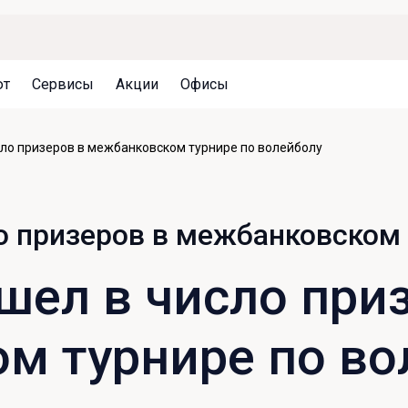
ют
Сервисы
Акции
Офисы
Может быть полезно
Может быть полезно
Может быть полезно
сло призеров в межбанковском турнире по волейболу
Система страхования вкладов
Привилегии для клиентов
Документы
Налогообложение вкладов
Оплата кредита
Уведомление об операциях
о призеров в межбанковском 
Архив вкладов
Реструктуризация
Кешбэк
Документы
шел в число при
Оценка недвижимости
Подбор новой недвижимости
м турнире по во