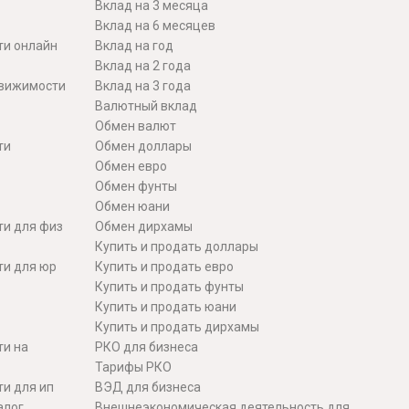
Вклад на 3 месяца
Вклад на 6 месяцев
ти онлайн
Вклад на год
Вклад на 2 года
движимости
Вклад на 3 года
Валютный вклад
Обмен валют
ти
Обмен доллары
Обмен евро
Обмен фунты
Обмен юани
ти для физ
Обмен дирхамы
Купить и продать доллары
ти для юр
Купить и продать евро
Купить и продать фунты
Купить и продать юани
Купить и продать дирхамы
ти на
РКО для бизнеса
Тарифы РКО
и для ип
ВЭД для бизнеса
алог
Внешнеэкономическая деятельность для