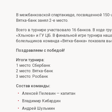
Онлайн
Удаленная идентификация
В межбанковской спартакиаде, посвященной 150-л
Мобильное приложение
Все вклады
Вятка-банк занял 2-е место.
Подтверждение согласия через Госуслуги
Всего в турнире участвовало 16 банков. В ходе г
«Хлынов» и ГУ ЦБ. В финальной игре турнира наш
Все сервисы
болельщиков команда «Вятка-банка» показала выс
Поздравляем с победой!
Итоги турнира:
1 место: Сбербанк
2 место: Вятка-банк
3 место: Росбанк
Состав команды:
Алексей Пелевин — капитан
Владимир Кибардин
Андрей Шульмин