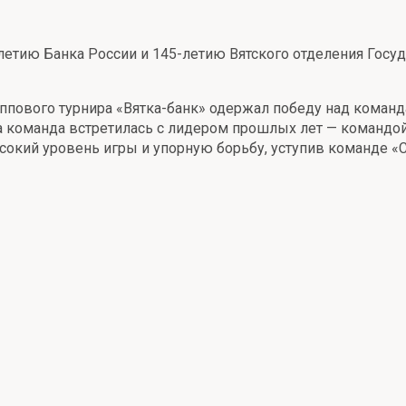
етию Банка России и 145-летию Вятского отделения Госуд
руппового турнира «Вятка-банк» одержал победу над коман
а команда встретилась с лидером прошлых лет — командо
окий уровень игры и упорную борьбу, уступив команде «Сб