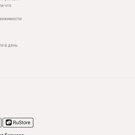
ти что
движимости
и в день