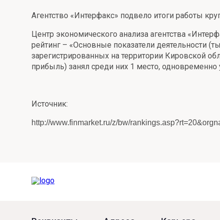
Онлайн
Удаленная идентификация
Агентство «Интерфакс» подвело итоги работы круп
Мобильное приложение
Центр экономического анализа агентства «Интерф
Все вклады
рейтинг – «Основные показатели деятельности (тыс
Подтверждение согласия через Госуслуги
зарегистрированных на территории Кировской обл
прибыль) занял среди них 1 место, одновременно
Все сервисы
Источник:
http://www.finmarket.ru/z/bw/rankings.asp?rt=20&o