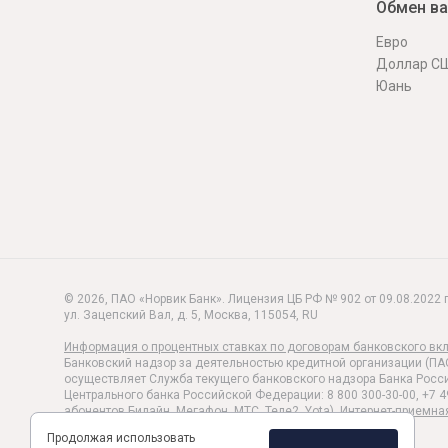
Обмен в
Евро
Доллар С
Юань
© 2026, ПАО «Норвик Банк». Лицензия ЦБ РФ № 902 от 09.08.2022 г
ул. Зацепский Вал, д. 5
,
Москва
,
115054
,
RU
Информация о процентных ставках по договорам банковского вк
Банковский надзор за деятельностью кредитной организации (ПА
осуществляет Служба текущего банковского надзора Банка Росси
Центрального банка Российской Федерации: 8 800 300-30-00, +7 4
абонентов Билайн, Мегафон, МТС, Теле2, Yota).
Интернет-приемна
Политика обработки и защиты персональных данных
Продолжая использовать