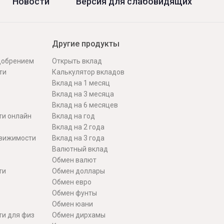
Новости
Версия для слабовидящих
Другие продукты
одобрением
Открыть вклад
ти
Калькулятор вкладов
Вклад на 1 месяц
Вклад на 3 месяца
Вклад на 6 месяцев
ти онлайн
Вклад на год
Вклад на 2 года
движимости
Вклад на 3 года
Валютный вклад
Обмен валют
ти
Обмен доллары
Обмен евро
Обмен фунты
Обмен юани
ти для физ
Обмен дирхамы