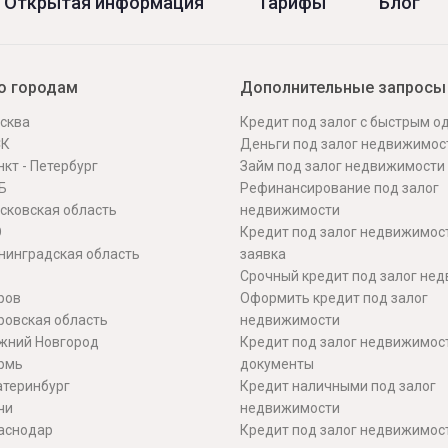
Открытая информация
Тарифы
Блог
о городам
Дополнительные запросы
сква
Кредит под залог с быстрым 
СК
Деньги под залог недвижимос
кт - Петербург
Займ под залог недвижимости
Б
Рефинансирование под залог
сковская область
недвижимости
О
Кредит под залог недвижимос
нинградская область
заявка
Срочный кредит под залог не
ров
Оформить кредит под залог
ровская область
недвижимости
жний Новгород
Кредит под залог недвижимос
рмь
документы
атеринбург
Кредит наличными под залог
чи
недвижимости
аснодар
Кредит под залог недвижимос