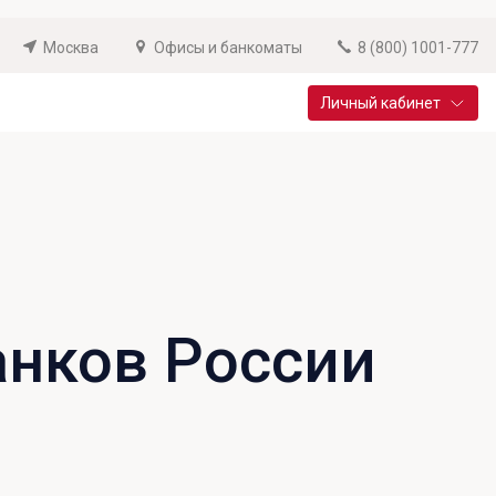
Москва
Офисы и банкоматы
8 (800) 1001-777
Личный кабинет
Специальные предложения
Вклад «Новый старт»
До 14,25% годовых
Подробнее
анков России