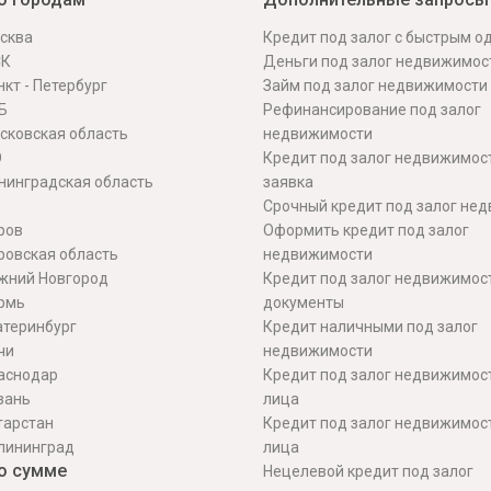
сква
Кредит под залог с быстрым 
СК
Деньги под залог недвижимос
кт - Петербург
Займ под залог недвижимости
Б
Рефинансирование под залог
сковская область
недвижимости
О
Кредит под залог недвижимос
нинградская область
заявка
Срочный кредит под залог не
ров
Оформить кредит под залог
ровская область
недвижимости
жний Новгород
Кредит под залог недвижимос
рмь
документы
атеринбург
Кредит наличными под залог
чи
недвижимости
аснодар
Кредит под залог недвижимос
зань
лица
тарстан
Кредит под залог недвижимос
лининград
лица
о сумме
Нецелевой кредит под залог