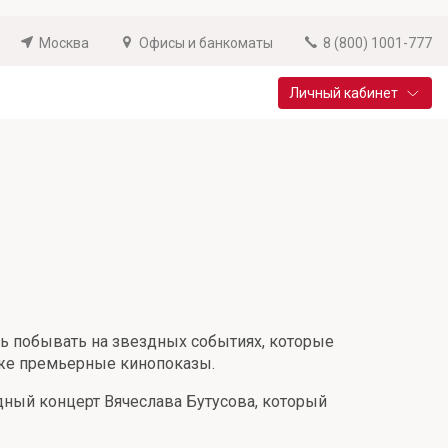
Москва
Офисы и банкоматы
8 (800) 1001-777
Личный кабинет
Специальные предложения
Вклад «Новый старт»
До 14,25% годовых
Подробнее
ь побывать на звездных событиях, которые
акже премьерные кинопоказы.
здный концерт Вячеслава Бутусова, который