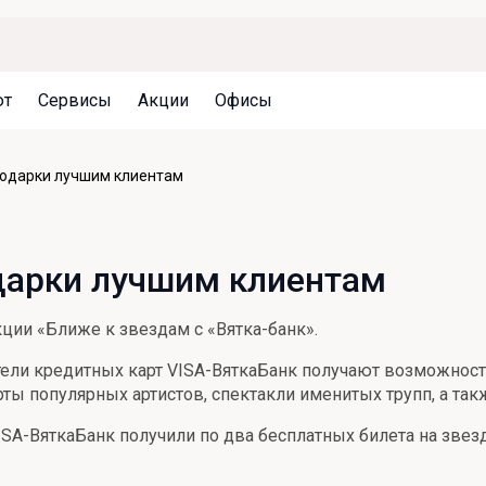
ют
Сервисы
Акции
Офисы
Может быть полезно
Может быть полезно
Может быть полезно
подарки лучшим клиентам
Система страхования вкладов
Привилегии для клиентов
Документы
Налогообложение вкладов
Оплата кредита
Уведомление об операциях
одарки лучшим клиентам
Архив вкладов
Реструктуризация
Кешбэк
Документы
ции «Ближе к звездам с «Вятка-банк».
Оценка недвижимости
тели кредитных карт VISA-ВяткаБанк получают возможност
Подбор новой недвижимости
рты популярных артистов, спектакли именитых трупп, а т
ISA-ВяткаБанк получили по два бесплатных билета на зве