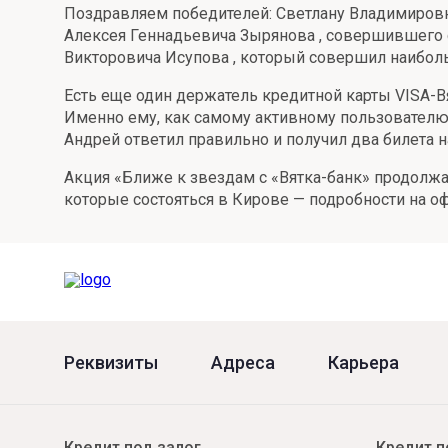
Поздравляем победителей: Светлану Владимировн
Онлайн
Удаленная идентификация
Алексея Геннадьевича Зырянова , совершившего 
Викторовича Исупова , который совершил наиболь
Мобильное приложение
Все вклады
Есть еще один держатель кредитной карты VISA-В
Подтверждение согласия через Госуслуги
Именно ему, как самому активному пользователю
Андрей ответил правильно и получил два билета 
Все сервисы
Акция «Ближе к звездам с «Вятка-банк» продолжа
которые состояться в Кирове — подробности на о
Реквизиты
Адреса
Карьера
Кредит под залог
Кредит п