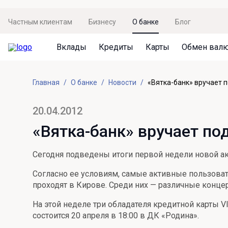
Частным клиентам
Бизнесу
О банке
Блог
Вклады
Кредиты
Карты
Обмен вал
Вклады
Кредиты
Карты
Обмен валют
Сервисы
Акции
Главная
О банке
Новости
«Вятка-банк» вручает 
Не упусти момент
Кредит под залог недвижимости
Дебетовая карта с пакетом услуг
Курсы валют
Оплата кредита
Акция «Приведи друга»
Просто вклад
Рефинансирование
Премиальная карта Mir Supreme
Бронирование валюты
Оценка недвижимости
Акция «Ставка на бизнес»
20.04.2012
Накопительный
Кредит на автомобиль
Пенсионная карта
Курсы валют ЦБ
Подбор новой недвижимости
«Вятка-банк» вручает п
Пенсионер
Кредит на строительство
Система быстрых платежей
Все карты
Сегодня подведены итоги первой недели новой ак
Отличная стратегия+
Потребительский кредит
СБПей
Согласно ее условиям, самые активные пользова
Фиксируй доход
Mir Pay
проходят в Кирове. Среди них — различные конце
Все кредиты
Новый старт
Госуслуги
На этой неделе три обладателя кредитной карты V
состоится 20 апреля в 18:00 в ДК «Родина».
Валютный плюс
Регистрация в ЕБС