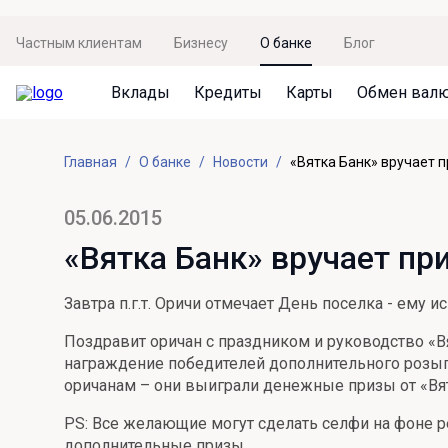
Частным клиентам
Бизнесу
О банке
Блог
Вклады
Кредиты
Карты
Обмен вал
Вклады
Кредиты
Карты
Обмен валют
Сервисы
Акции
Главная
О банке
Новости
«Вятка Банк» вручает 
Не упусти момент
Кредит под залог недвижимости
Дебетовая карта с пакетом услуг
Курсы валют
Оплата кредита
Акция «Приведи друга»
Просто вклад
Рефинансирование
Премиальная карта Mir Supreme
Бронирование валюты
Оценка недвижимости
Акция «Ставка на бизнес»
05.06.2015
Накопительный
Кредит на автомобиль
Пенсионная карта
Курсы валют ЦБ
Подбор новой недвижимости
«Вятка Банк» вручает пр
Пенсионер
Кредит на строительство
Система быстрых платежей
Все карты
Завтра п.г.т. Оричи отмечает День поселка - ему 
Отличная стратегия+
Потребительский кредит
СБПей
Поздравит оричан с праздником и руководство «Вя
Фиксируй доход
Mir Pay
награждение победителей дополнительного розыгр
Все кредиты
оричанам – они выиграли денежные призы от «Вят
Новый старт
Госуслуги
PS: Все желающие могут сделать селфи на фоне ре
Валютный плюс
Регистрация в ЕБС
дополнительные призы.