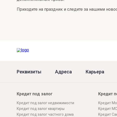
Онлайн
Удаленная идентификация
Приходите на праздник и следите за нашими ново
Мобильное приложение
Все вклады
Подтверждение согласия через Госуслуги
Все сервисы
Реквизиты
Адреса
Карьера
Кредит под залог
Кредит п
Кредит под залог недвижимости
Кредит Мо
Кредит под залог квартиры
Кредит М
Кредит под залог частного дома
Кредит Сан