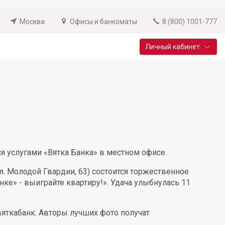
Москва
Офисы и банкоматы
8 (800) 1001-777
Личный кабинет
Специальные предложения
Вклад «Новый старт»
До 14,25% годовых
Подробнее
тся услугами «Вятка Банка» в местном офисе.
л. Молодой Гвардии, 63) состоится торжественное
ке» - выиграйте квартиру!». Удача улыбнулась 11
вяткабанк. Авторы лучших фото получат