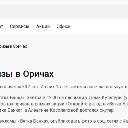
ют
Сервисы
Акции
Офисы
Может быть полезно
Может быть полезно
Может быть полезно
призы в Оричах
Система страхования вкладов
Привилегии для клиентов
Документы
Налогообложение вкладов
Оплата кредита
Уведомление об операциях
изы в Оричах
Архив вкладов
Реструктуризация
Кешбэк
Документы
исполняется 337 лет. Из них 15 лет жители поселка пользую
Оценка недвижимости
тка Банка». Завтра в 12:00 на площади у Дома Культуры (у
Подбор новой недвижимости
ыша призов в рамках акции «Откройте вклад в «Вятка Бан
ка Банка», а Алевтине Косолаповой достался скутер.
кламы «Вятка Банка», опубликовать фото в соц. сетях с #