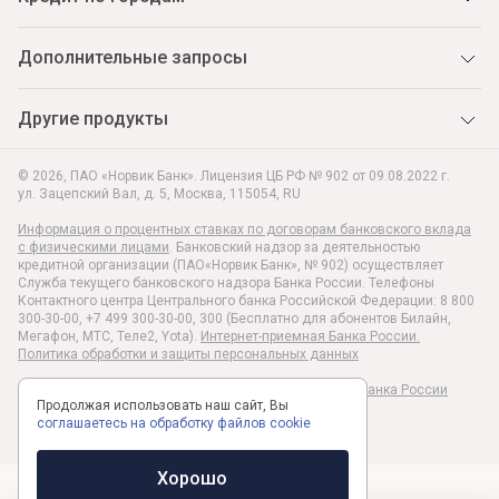
Дополнительные запросы
Другие продукты
© 2026, ПАО «Норвик Банк». Лицензия ЦБ РФ № 902 от 09.08.2022 г.
ул. Зацепский Вал, д. 5
,
Москва
,
115054
,
RU
Информация о процентных ставках по договорам банковского вклада
с физическими лицами
. Банковский надзор за деятельностью
кредитной организации (ПАО«Норвик Банк», № 902) осуществляет
Служба текущего банковского надзора Банка России. Телефоны
Контактного центра Центрального банка Российской Федерации: 8 800
300-30-00, +7 499 300-30-00, 300 (Бесплатно для абонентов Билайн,
Мегафон, МТС, Теле2, Yota).
Интернет-приемная Банка России.
Политика обработки и защиты персональных данных
Раскрытие информации в соответствии c Указанием Банка России
Продолжая использовать наш сайт, Вы
№6496-У
соглашаетесь на обработку файлов cookie
Хорошо