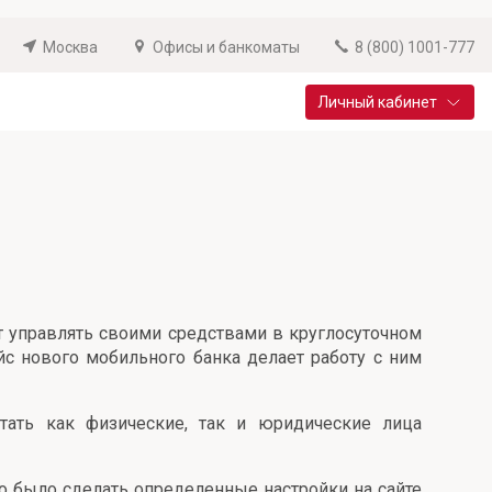
Москва
Офисы и банкоматы
8 (800) 1001-777
Личный кабинет
Специальные предложения
Вклад «Новый старт»
До 14,25% годовых
Подробнее
т управлять своими средствами в круглосуточном
с нового мобильного банка делает работу с ним
ать как физические, так и юридические лица
 было сделать определенные настройки на сайте