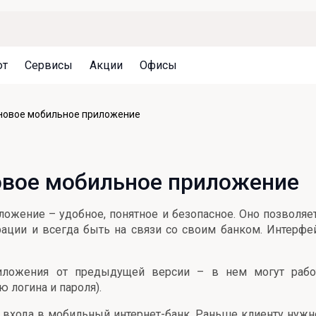
ют
Сервисы
Акции
Офисы
Может быть полезно
Может быть полезно
Может быть полезно
 новое мобильное приложение
Система страхования вкладов
Привилегии для клиентов
Документы
Налогообложение вкладов
Оплата кредита
Уведомление об операциях
новое мобильное приложение
Архив вкладов
Реструктуризация
Кешбэк
Документы
ложение – удобное, понятное и безопасное. Оно позволяе
Оценка недвижимости
ции и всегда быть на связи со своим банком. Интерфей
Подбор новой недвижимости
иложения от предыдущей версии – в нем могут работ
 логина и пароля).
входа в мобильный интернет-банк. Раньше клиенту нужно