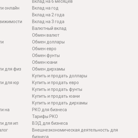
Вклад на 6 месяцев
ти онлайн
Вклад на год
Вклад на 2 года
движимости
Вклад на 3 года
Валютный вклад
Обмен валют
ти
Обмен доллары
Обмен евро
Обмен фунты
Обмен юани
ти для физ
Обмен дирхамы
Купить и продать доллары
ти для юр
Купить и продать евро
Купить и продать фунты
Купить и продать юани
Купить и продать дирхамы
ти на
РКО для бизнеса
Тарифы РКО
и для ип
ВЭД для бизнеса
алог
Внешнеэкономическая деятельность для
бизнеса