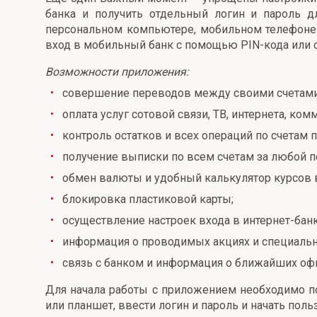
банка и получить отдельный логин и пароль д
Онлайн
Удаленная идентификация
персональном компьютере, мобильном телефоне 
вход в мобильный банк с помощью PIN-кода или от
Мобильное приложение
Все вклады
Возможности приложения:
Подтверждение согласия через Госуслуги
совершение переводов между своими счетами в
Все сервисы
оплата услуг сотовой связи, ТВ, интернета, ко
контроль остатков и всех операций по счетам 
получение выписки по всем счетам за любой п
обмен валюты и удобный калькулятор курсов 
блокировка пластиковой карты;
осуществление настроек входа в интернет-банк
информация о проводимых акциях и специальн
связь с банком и информация о ближайших офис
Для начала работы с приложением необходимо под
или планшет, ввести логин и пароль и начать поль