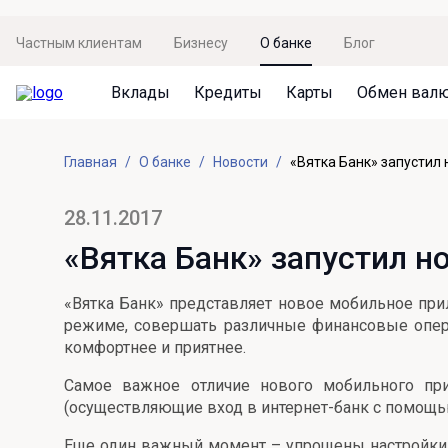
Частным клиентам
Бизнесу
О банке
Блог
Вклады
Кредиты
Карты
Обмен вал
Вклады
Кредиты
Карты
Обмен валют
Сервисы
Акции
Главная
О банке
Новости
«Вятка Банк» запустил
Не упусти момент
Кредит под залог недвижимости
Дебетовая карта с пакетом услуг
Курсы валют
Оплата кредита
Акция «Приведи друга»
Просто вклад
Рефинансирование
Премиальная карта Mir Supreme
Бронирование валюты
Оценка недвижимости
Акция «Ставка на бизнес»
28.11.2017
Накопительный
Кредит на автомобиль
Пенсионная карта
Курсы валют ЦБ
Подбор новой недвижимости
«Вятка Банк» запустил 
Пенсионер
Кредит на строительство
Система быстрых платежей
Все карты
«Вятка Банк» представляет новое мобильное при
Отличная стратегия+
Потребительский кредит
СБПей
режиме, совершать различные финансовые опера
комфортнее и приятнее.
Фиксируй доход
Mir Pay
Все кредиты
Самое важное отличие нового мобильного пр
Новый старт
Госуслуги
(осуществляющие вход в интернет-банк с помощью
Валютный плюс
Регистрация в ЕБС
Еще один важный момент – упрощены настройки 