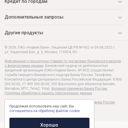
Кредит по городам
Дополнительные запросы
Другие продукты
© 2026, ПАО «Норвик Банк». Лицензия ЦБ РФ № 902 от 09.08.2022 г.
ул. Зацепский Вал, д. 5
,
Москва
,
115054
,
RU
Информация о процентных ставках по договорам банковского вклада
с физическими лицами
. Банковский надзор за деятельностью
кредитной организации (ПАО«Норвик Банк», № 902) осуществляет
Служба текущего банковского надзора Банка России. Телефоны
Контактного центра Центрального банка Российской Федерации: 8 800
300-30-00, +7 499 300-30-00, 300 (Бесплатно для абонентов Билайн,
Мегафон, МТС, Теле2, Yota).
Интернет-приемная Банка России.
Политика обработки и защиты персональных данных
Раскрытие информации в соответствии c Указанием Банка России
Продолжая использовать наш сайт, Вы
№6496-У
соглашаетесь на обработку файлов cookie
Хорошо