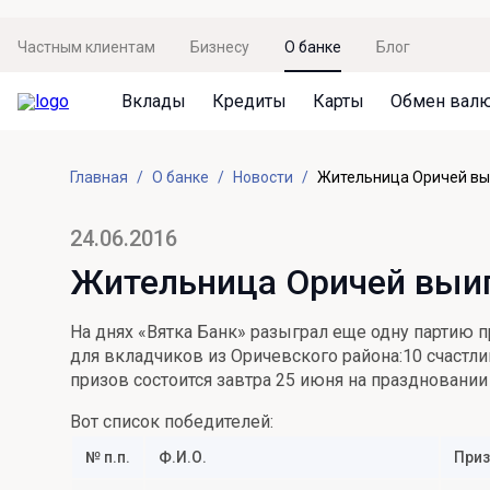
Частным клиентам
Бизнесу
О банке
Блог
Вклады
Кредиты
Карты
Обмен вал
Вклады
Кредиты
Карты
Обмен валют
Сервисы
Акции
Главная
О банке
Новости
Жительница Оричей выи
Не упусти момент
Кредит под залог недвижимости
Дебетовая карта с пакетом услуг
Курсы валют
Оплата кредита
Акция «Приведи друга»
Просто вклад
Рефинансирование
Премиальная карта Mir Supreme
Бронирование валюты
Оценка недвижимости
Акция «Ставка на бизнес»
24.06.2016
Накопительный
Кредит на автомобиль
Пенсионная карта
Курсы валют ЦБ
Подбор новой недвижимости
Жительница Оричей выиг
Пенсионер
Кредит на строительство
Система быстрых платежей
Все карты
На днях «Вятка Банк» разыграл еще одну партию 
Отличная стратегия+
Потребительский кредит
СБПей
для вкладчиков из Оричевского района:10 счастл
призов состоится завтра 25 июня на праздновании
Фиксируй доход
Mir Pay
Все кредиты
Вот список победителей:
Новый старт
Госуслуги
№ п.п.
Ф.И.О.
Приз
Валютный плюс
Регистрация в ЕБС