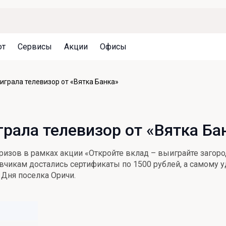
ют
Сервисы
Акции
Офисы
Может быть полезно
Может быть полезно
Может быть полезно
грала телевизор от «Вятка Банка»
Система страхования вкладов
Привилегии для клиентов
Документы
Налогообложение вкладов
Оплата кредита
Уведомление об операциях
рала телевизор от «Вятка Ба
Архив вкладов
Реструктуризация
Кешбэк
Документы
призов в рамках акции «Откройте вклад – выиграйте заг
Оценка недвижимости
ивчикам достались сертификаты по 1500 рублей, а самому 
 Дня поселка Оричи.
Подбор новой недвижимости