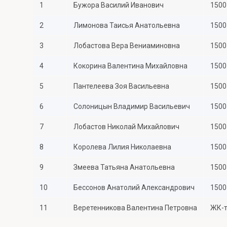
1
Бужора Василий Иванович
1500
Онлайн
Удаленная идентификация
2
Лимонова Таисья Анатольевна
1500
Мобильное приложение
Все вклады
3
Лобастова Вера Вениаминовна
1500
Подтверждение согласия через Госуслуги
4
Кокорина Валентина Михайловна
1500
Все сервисы
5
Пантелеева Зоя Васильевна
1500
6
Солоницын Владимир Васильевич
1500
7
Лобастов Николай Михайлович
1500
8
Королева Лилия Николаевна
1500
9
Змеева Татьяна Анатольевна
1500
10
Бессонов Анатолий Александрович
1500
11
Веретенникова Валентина Петровна
ЖК-т