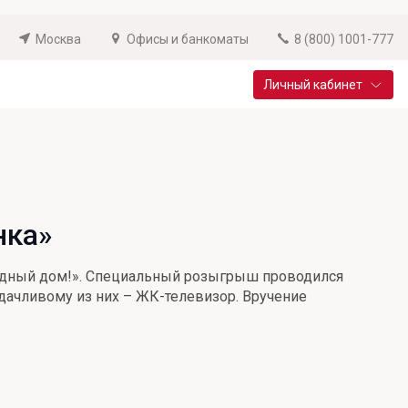
Москва
Офисы и банкоматы
8 (800) 1001-777
Личный кабинет
Специальные предложения
Вклад «Новый старт»
До 14,25% годовых
нка»
Подробнее
ородный дом!». Специальный розыгрыш проводился
удачливому из них – ЖК-телевизор. Вручение