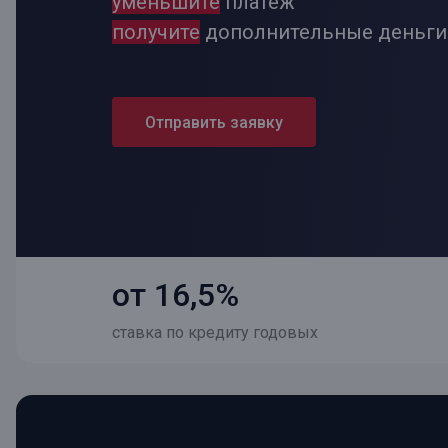
уменьшите
платеж
Онлайн
Удаленная идентификация
получите
дополнительные деньги
Мобильное приложение
Все вклады
Подтверждение согласия через Госуслуги
Отправить заявку
Все сервисы
от 16,5%
ставка по кредиту годовых