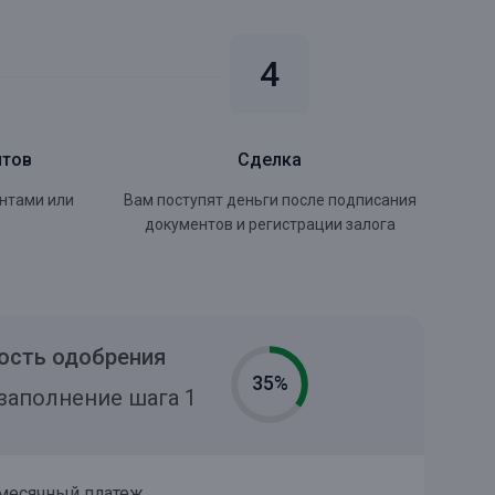
нтов
Сделка
ентами или
Вам поступят деньги после подписания
документов и регистрации залога
ость одобрения
35%
заполнение шага 1
месячный платеж