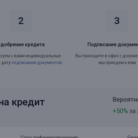
Одобрение кредита
Подписание докуме
суем с вами индивидуальные
Вы приходите в офис с докум
и дату
подписания документов
мы приедем к вам
Вероятн
на кредит
+50%
за 
Срок рефинансирования
Еже