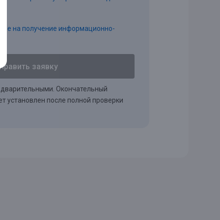
асие на получение информационно-
.
править заявку
едварительными. Окончательный
т установлен после полной проверки