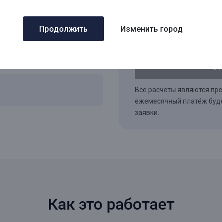
*
Продолжить
Изменить город
Подтверждаю
согл
рекламных рассылок
От
Все расчеты являются пр
ежемесячный платёж буде
заявки.
Как это работает