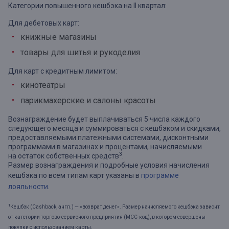
Категории повышенного кешбэка на II квартал:
Для дебетовых карт:
книжные магазины
товары для шитья и рукоделия
Для карт с кредитным лимитом:
кинотеатры
парикмахерские и салоны красоты
Вознаграждение будет выплачиваться 5 числа каждого
следующего месяца и суммироваться с кешбэком и скидками,
предоставляемыми платежными системами, дисконтными
программами в магазинах и процентами, начисляемыми
3
на остаток собственных средств
.
Размер вознаграждения и подробные условия начисления
кешбэка по всем типам карт указаны в
программе
лояльности
.
1
Кешбэк (Cashback, англ.) — «возврат денег». Размер начисляемого кешбэка зависит
от категории торгово-сервисного предприятия (МСС-код), в котором совершены
покупки с использованием карты.