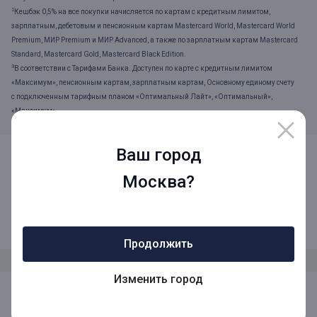
2
Кешбэк 0,5% на все покупки начисляется по картам с кредитным лимитом,
зарплатным, дебетовым и пенсионным картам Mastercard World, Mastercard World
Premium, МИР Premium и МИР Advanced, а также по зарплатным картам Mastercard
Standard, Mastercard Gold, Mastercard Black Edition.
3
В соответствии с Тарифами Банка. Доступен по карте с кредитным лимитом
«Максимум», пенсионным картам, зарплатным картам, Основному единому счету
с подключенным тарифным планом «Оптимальный Лайт», «Оптимальный»,
«Максимум».
Ваш город
Москва?
8 (800) 1001-777
Звонок по России бесплатный
Продолжить
Изменить город
Мы в социальных сетях