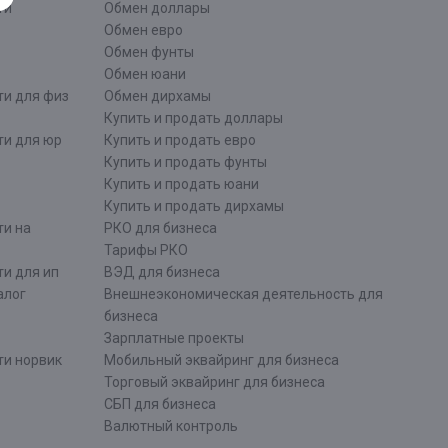
ти
Обмен доллары
Обмен евро
Обмен фунты
Обмен юани
ти для физ
Обмен дирхамы
Купить и продать доллары
ти для юр
Купить и продать евро
Купить и продать фунты
Купить и продать юани
Купить и продать дирхамы
ти на
РКО для бизнеса
Тарифы РКО
и для ип
ВЭД для бизнеса
алог
Внешнеэкономическая деятельность для
бизнеса
Зарплатные проекты
ти норвик
Мобильный эквайринг для бизнеса
Торговый эквайринг для бизнеса
СБП для бизнеса
Валютный контроль