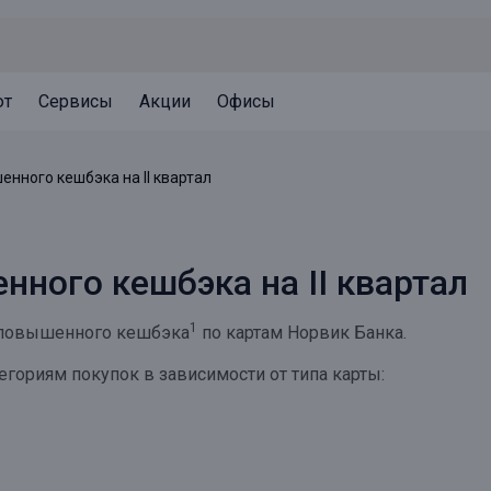
ют
Сервисы
Акции
Офисы
Может быть полезно
Может быть полезно
Может быть полезно
нного кешбэка на II квартал
Система страхования вкладов
Привилегии для клиентов
Документы
Налогообложение вкладов
Оплата кредита
Уведомление об операциях
ного кешбэка на II квартал
Архив вкладов
Реструктуризация
Кешбэк
Документы
1
и повышенного кешбэка
по картам Норвик Банка.
Оценка недвижимости
гориям покупок в зависимости от типа карты:
Подбор новой недвижимости