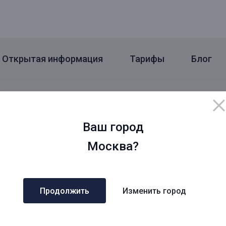
Открытая информация
Тарифы
Блог
о городам
Дополнительные запросы
сква
Кредит под залог с быстрым 
Ваш город
СК
Деньги под залог недвижимос
кт - Петербург
Займ под залог недвижимости
Москва?
Б
Рефинансирование под залог
сковская область
недвижимости
О
Кредит под залог недвижимос
нинградская область
заявка
Продолжить
Изменить город
Срочный кредит под залог не
ров
Оформить кредит под залог
ровская область
недвижимости