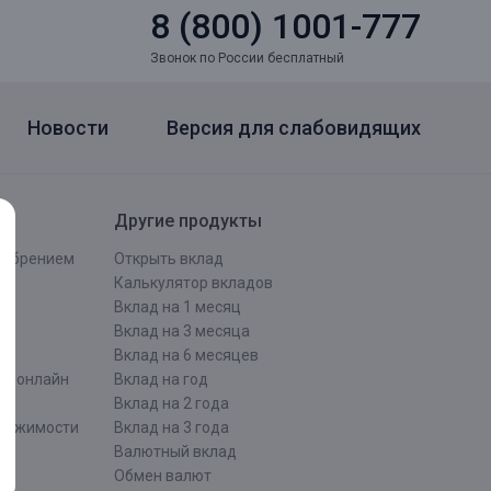
8 (800) 1001-777
Звонок по России бесплатный
Новости
Версия для слабовидящих
Другие продукты
одобрением
Открыть вклад
ти
Калькулятор вкладов
Вклад на 1 месяц
Вклад на 3 месяца
Вклад на 6 месяцев
ти онлайн
Вклад на год
Вклад на 2 года
движимости
Вклад на 3 года
Валютный вклад
Обмен валют