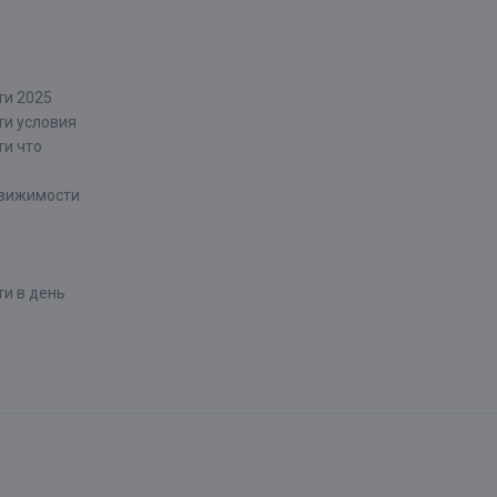
ти 2025
ти условия
ти что
движимости
и в день