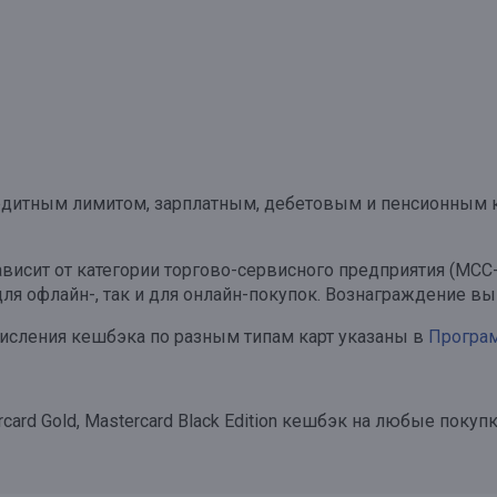
едитным лимитом, зарплатным, дебетовым и пенсионным кар
висит от категории торгово-сервисного предприятия (МСС
для офлайн-, так и для онлайн-покупок. Вознаграждение в
исления кешбэка по разным типам карт указаны в
Програм
rcard Gold, Mastercard Black Edition кешбэк на любые по