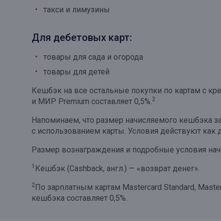
такси и лимузины
Онлайн
Удаленная идентификация
Мобильное приложение
Все вклады
Для дебетовых карт:
Подтверждение согласия через Госуслуги
товары для сада и огорода
товары для детей
Все сервисы
Кешбэк на все остальные покупки по картам с кр
2
и МИР Premium составляет 0,5%.
Напоминаем, что размер начисляемого кешбэка за
с использованием карты. Условия действуют как 
Размер вознаграждения и подробные условия нач
1
Кешбэк (Cashback, англ.) — «возврат денег».
2
По зарплатным картам Mastercard Standard, Maste
кешбэка составляет 0,5%.