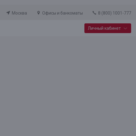
Москва
Офисы и банкоматы
8 (800) 1001-777
Личный кабинет
Специальные предложения
Вклад «Новый старт»
До 14,25% годовых
Подробнее