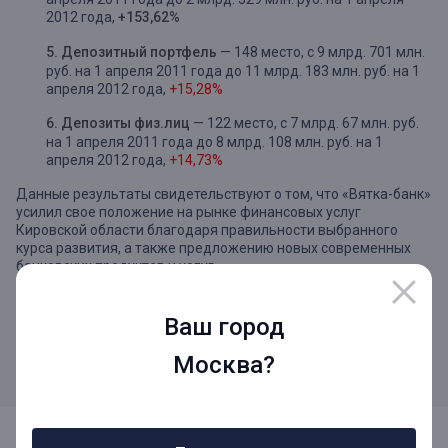
2012 года,
+153,62%
5. Депозитный портфель
— 148 место, с 9 млрд. 701 млн.
руб. на 1 апреля 2011 года до 11 млрд. 183 млн. руб. на 1
апреля 2012 года,
+15,28%
6. Депозиты физ.лиц
— 122 место, с 7 млрд. 67 млн. руб.
на 1 апреля 2011 года до 8 млрд. 108 млн. руб. на 1
апреля 2012 года,
+14,73%
Данные результаты свидетельствуют о том, что «Вятка-банк»
усилил свое положение на рынке финансовых услуг
Кировской области благодаря правильности выбранного
курса развития, а также предложению новых современных
банковских продуктов и услуг.
Источник:
Ваш город
http://rating.rbc.ru/article.shtml?2012/05/25/33661904
Москва?
АКБ «Вятка-банк» ОАО, Лиц. ЦБ РФ №902