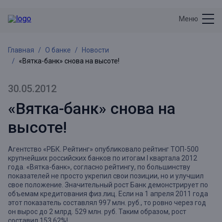
Меню
Главная
О банке
Новости
«Вятка-банк» снова на высоте!
30.05.2012
«Вятка-банк» снова на
высоте!
Агентство «РБК. Рейтинг» опубликовало рейтинг ТОП-500
крупнейших российских банков по итогам I квартала 2012
года. «Вятка-банк», согласно рейтингу, по большинству
показателей не просто укрепил свои позиции, но и улучшил
свое положение. Значительный рост Банк демонстрирует по
объемам кредитования физ.лиц. Если на 1 апреля 2011 года
этот показатель составлял 997 млн. руб., то ровно через год
он вырос до 2 млрд. 529 млн. руб. Таким образом, рост
составил 153,62%!