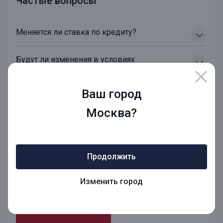
Частые вопросы
Меняется ли ставка по кредиту?
Будут ли изменения в условиях
обслуживания?
Ваш город
Можно ли будет изменить дату конечного
срока в дальнейшем?
Москва?
Почему такой длинный срок?
Продолжить
Как узнать срок действия кредитной карты
"Максимум"?
Изменить город
Хотите узнать больше?