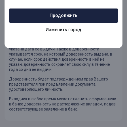
учреждениях социальной защиты населения,
которые удостоверены администрацией этого
Продолжить
учреждения или руководителем (его
заместителем) соответствующего органа
социальной защиты населения.
Изменить город
В соответствии с Гражданским кодексом Российской
Федерации в доверенности обязательно должна быть
указана дата ее выдачи. Также в доверенности
указывается срок, на который доверенность выдана, в
случае, если срок действия доверенности в ней не
указан, доверенность сохраняет свою силу в течение
года со дня ее выдачи.
Доверенность будет подтверждением прав Вашего
представителя при предъявлении документа,
удостоверяющего личность.
Вкладчик в любое время может отменить оформленную
в банке доверенность на распоряжение вкладом, подав
соответствующее заявление в банк.