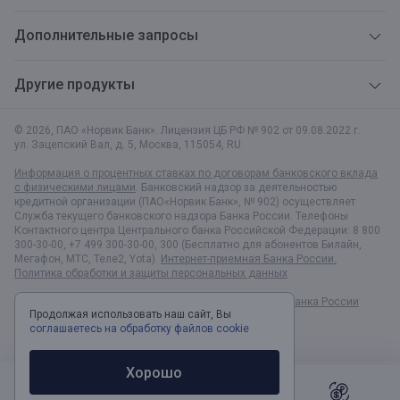
Дополнительные запросы
Другие продукты
© 2026, ПАО «Норвик Банк». Лицензия ЦБ РФ № 902 от 09.08.2022 г.
ул. Зацепский Вал, д. 5
,
Москва
,
115054
,
RU
Информация о процентных ставках по договорам банковского вклада
с физическими лицами
. Банковский надзор за деятельностью
кредитной организации (ПАО«Норвик Банк», № 902) осуществляет
Служба текущего банковского надзора Банка России. Телефоны
Контактного центра Центрального банка Российской Федерации: 8 800
300-30-00, +7 499 300-30-00, 300 (Бесплатно для абонентов Билайн,
Мегафон, МТС, Теле2, Yota).
Интернет-приемная Банка России.
Политика обработки и защиты персональных данных
Раскрытие информации в соответствии c Указанием Банка России
Продолжая использовать наш сайт, Вы
№6496-У
соглашаетесь на обработку файлов cookie
Хорошо