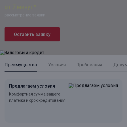
от 7 минут*
рассмотрение заявки
Оставить заявку
Преимущества
Условия
Требования
Доку
Предлагаем условия
Комфортная сумма вашего
платежа и срок кредитования