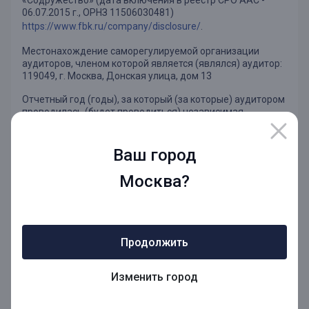
«Содружество» (дата включения в реестр СРО ААС -
06.07.2015 г., ОРНЗ 11506030481)
https://www.fbk.ru/company/disclosure/
.
Местонахождение саморегулируемой организации
аудиторов, членом которой является (являлся) аудитор:
119049, г. Москва, Донская улица, дом 13
Отчетный год (годы), за который (за которые) аудитором
проводилась (будет проводиться) независимая
проверка отчетности Банка: 2025 год, 2026 год.
Вид бухгалтерской (финансовой) отчетности Банка, в
Ваш город
отношении которой аудитором проводилась (будет
проводиться) независимая проверка:
Москва?
Бухгалтерская (финансовая) отчетность за 2025 год,
2026 год по российским правилам бухгалтерского учета
(РПБУ).
Продолжить
Финансовая отчетность, составляемая в соответствии с
международными стандартами финансовой отчетности
(МСФО), за 2025 год, 2026 год.
Изменить город
Дата заключения по результатам аудита годовой
бухгалтерской (финансовой) отчетности за 2025 год: