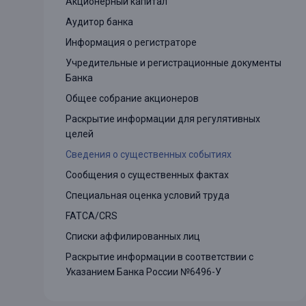
Акционерный капитал
Онлайн
Удаленная идентификация
Аудитор банка
Информация о регистраторе
Мобильное приложение
Все вклады
Учредительные и регистрационные документы
Подтверждение согласия через Госуслуги
Банка
Общее собрание акционеров
Все сервисы
Раскрытие информации для регулятивных
целей
Сведения о существенных событиях
Сообщения о существенных фактах
Специальная оценка условий труда
FATCA/CRS
Списки аффилированных лиц
Раскрытие информации в соответствии с
Указанием Банка России №6496-У