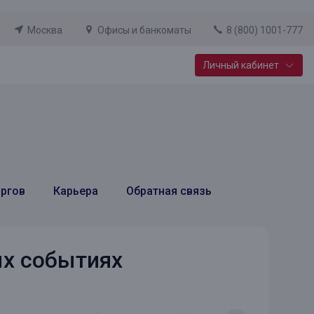
Москва
Офисы и банкоматы
8 (800) 1001-777
Личный кабинет
Специальные предложения
Вклад «Новый старт»
До 14,25% годовых
оргов
Карьера
Обратная связь
Подробнее
ых событиях