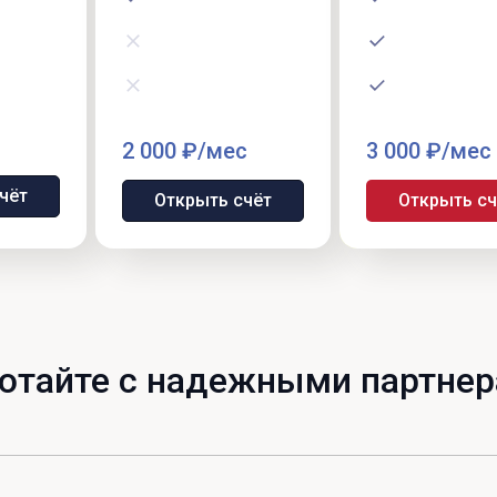
2 000 ₽/мес
3 000 ₽/мес
чёт
Открыть счёт
Открыть сч
отайте с надежными партне