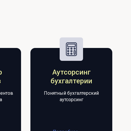
р
Аутсорсинг
в
бухгалтерии
ентов
Понятный бухгалтерский
а
аутсорсинг